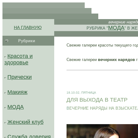
.
.
. .
вечерние наря
.
.
МОДА
НА ГЛАВНУЮ
РУБРИКА "
" В Ж
.
Рубрики
Свежие галереи красоты текущего го
..........................................
Красота и
Свежие галереи
вечерних нарядов
г
здоровье
Прически
Макияж
18.10.02, ПЯТНИЦА
ДЛЯ ВЫХОДА В ТЕАТР
МОДА
В
ЕЧЕРНИЕ НАРЯДЫ НА ВЗЫСКАТЕ
Женский клуб
Служба доверия