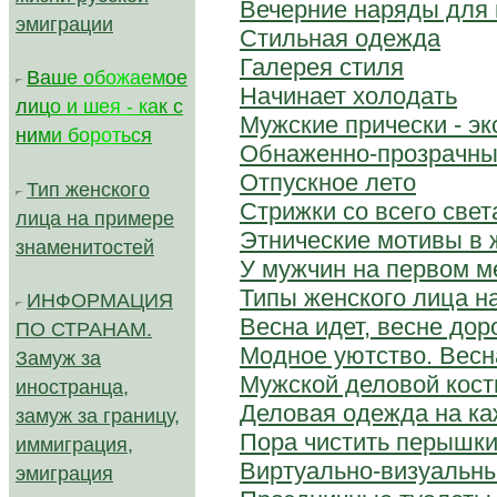
Вечерние наряды для 
эмиграции
Стильная одежда
Галерея стиля
В
а
ш
е
о
б
о
ж
а
е
м
ое
Начинает холодать
л
и
ц
о
и
ш
е
я
-
к
а
к с
Мужские прически - эк
н
и
м
и
б
о
р
о
т
ь
с
я
Обнаженно-прозрачны
Отпускное лето
Тип женского
Стрижки со всего свет
лица на примере
Этнические мотивы в 
знаменитостей
У мужчин на первом м
Типы женского лица н
ИНФОРМАЦИЯ
Весна идет, весне дор
ПО СТРАНАМ.
Модное уютство. Весна
Замуж за
Мужской деловой кос
иностранца,
Деловая одежда на к
замуж за границу,
Пора чистить перышки
иммиграция,
Виртуально-визуальны
эмиграция