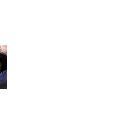
........