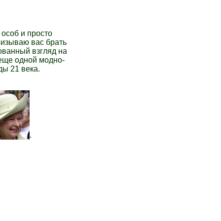
особ и просто
ризываю вас брать
сованный взгляд на
 еще одной модно-
ды 21 века.
.