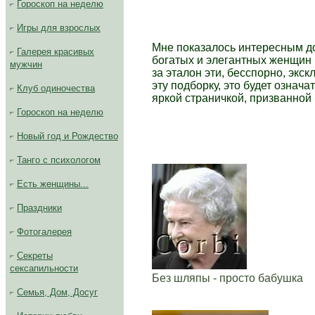
Гороскоп на неделю
Игры для взрослых
Mне показалось интересным до
Галерея
красивых
богатых и элегантных женщин 
мужчин
за эталон эти, бесспорно, экс
эту подборку, это будет означ
Клуб одиночества
яркой страничкой, призванной
Гороскоп на неделю
Новый год и Рождество
Танго с психологом
Есть женщины...
Праздники
Фотогалерея
Секреты
сексапильности
Без шляпы - просто бабушка
Семья, Дом, Досуг