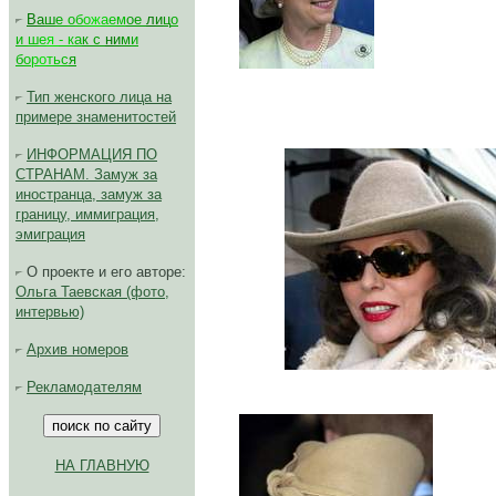
В
а
ш
е
о
б
о
ж
а
е
м
ое
л
и
ц
о
и
ш
е
я
-
к
а
к с
н
и
м
и
б
о
р
о
т
ь
с
я
Тип женского лица на
примере знаменитостей
ИНФОРМАЦИЯ ПО
СТРАНАМ. Замуж за
иностранца, замуж за
границу, иммиграция,
эмиграция
О проекте и его авторе:
Ольга Таевская (фото,
интервью)
Архив номеров
Рекламодателям
НА ГЛАВНУЮ