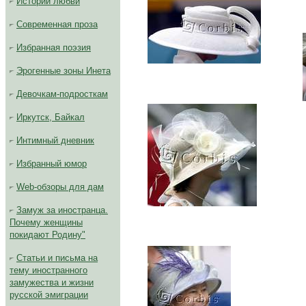
Истории любви
Современная проза
Избранная поэзия
Эрогенные зоны Инета
Девочкам-подросткам
Иркутск, Байкал
Интимный дневник
Избранный юмор
Web-обзоры для дам
Замуж за иностранца.
Почему женщины
покидают Родину"
Статьи и письма на
тему иностранного
замужества и жизни
русской эмиграции