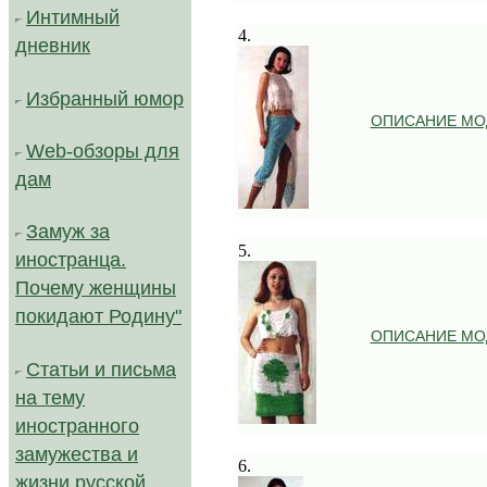
.
Интимный
4.
дневник
Избранный юмор
ОПИСАНИЕ МО
Web-обзоры для
дам
.
Замуж за
5.
иностранца.
Почему женщины
покидают Родину"
ОПИСАНИЕ МО
Статьи и письма
на тему
иностранного
.
замужества и
6.
жизни русской