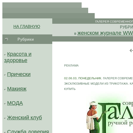
.
.
. .
.
ГАЛЕРЕЯ СОВРЕМЕННОГ
.
НА ГЛАВНУЮ
РУБРИ
.
женском журнале WWW
в
Рубрики
..........................................
Красота и
здоровье
РЕКЛАМА
Прически
02.06.03, ПОНЕДЕЛЬНИК
. ГАЛЕРЕЯ СОВРЕМ
ЭКСКЛЮЗИВНЫЕ МОДЕЛИ ИЗ ТРИКОТАЖА. К
Макияж
КУПИТЬ
МОДА
Женский клуб
Служба доверия