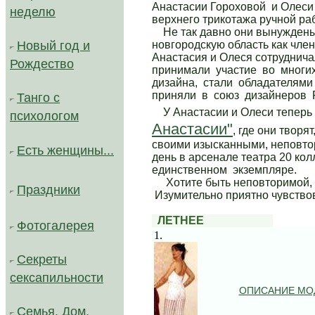
Анастасии Гороховой и Олеси
неделю
верхнего трикотажа ручной ра
Не так давно они вынуждены 
новгородскую область как чле
Новый год и
Анастасия и Олеся сотруднич
Рождество
принимали участие во многи
дизайна, стали обладателями 
приняли в союз дизайнеров 
Танго с
У Анастасии и Олеси теперь 
психологом
Анастасии"
, где они твор
своими изысканными, неповт
Есть женщины...
день в арсенале театра 20 кол
единственном экземпляре.
Хотите быть неповторимой, э
Праздники
Изумительно приятно чувствов
..
ЛЕТНЕЕ
Фотогалерея
1.
Секреты
сексапильности
ОПИСАНИЕ МО
Семья, Дом,