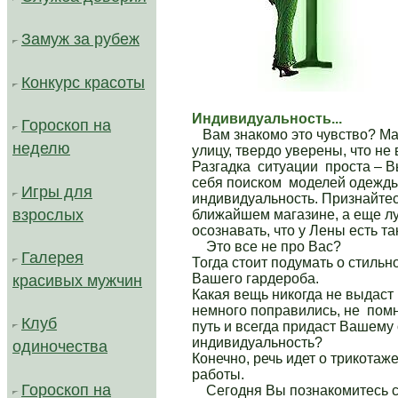
Замуж за рубеж
Конкурс красоты
Индивидуальность...
Гороскоп на
Вам знакомо это чувство? Ма
неделю
улицу, твердо уверены, что не
Разгадка ситуации проста – В
себя поиском моделей одежды
Игры для
индивидуальность. Признайтес
взрослых
ближайшем магазине, а еще л
осознавать, что у Лены есть та
Это все не про Вас?
Галерея
Тогда стоит подумать о стиль
Вашего гардероба.
красивых мужчин
Какая вещь никогда не выдас
немного поправились, не помн
Клуб
путь и всегда придаст Вашему 
индивидуальность?
одиночества
Конечно, речь идет о трикотаже
работы.
Гороскоп на
Сегодня Вы познакомитесь с