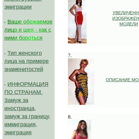
эмиграции
УВЕЛИЧЕН
ИЗОБРАЖЕ
В
а
ш
е
о
б
о
ж
а
е
м
ое
МОДЕЛИ
л
и
ц
о
и
ш
е
я
-
к
а
к с
н
и
м
и
б
о
р
о
т
ь
с
я
.
Тип женского
7.
лица на примере
знаменитостей
ОПИСАНИЕ МО
ИНФОРМАЦИЯ
ПО СТРАНАМ.
Замуж за
иностранца,
.
замуж за границу,
8.
иммиграция,
эмиграция