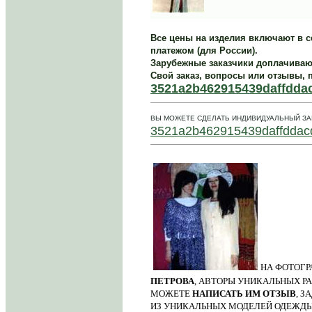
..
Все цены на изделия включают в 
платежом (для России).
Зарубежные заказчики доплачивают
Свой заказ, вопросы или отзывы, п
3521a2b462915439daffdda
ВЫ МОЖЕТЕ СДЕЛАТЬ ИНДИВИДУАЛЬНЫЙ ЗА
3521a2b462915439daffddac
НА ФОТОГР
ПЕТРОВА
, АВТОРЫ УНИКАЛЬНЫХ РА
МОЖЕТЕ
НАПИСАТЬ ИМ ОТЗЫВ
, З
ИЗ УНИКАЛЬНЫХ МОДЕЛЕЙ ОДЕЖДЫ