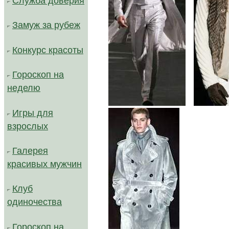
Служба доверия
Замуж за рубеж
Конкурс красоты
Гороскоп на
неделю
....
Игры для
взрослых
Галерея
красивых мужчин
Клуб
одиночества
Гороскоп на