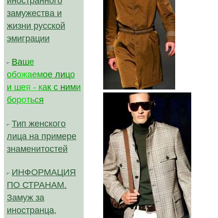
иностранного
замужества и
жизни русской
эмиграции
В
а
ш
е
о
б
о
ж
а
е
м
ое
л
и
ц
о
..............
и
ш
е
я
-
к
а
к с
н
и
м
и
б
о
р
о
т
ь
с
я
Тип женского
лица на примере
знаменитостей
ИНФОРМАЦИЯ
ПО СТРАНАМ.
Замуж за
иностранца,