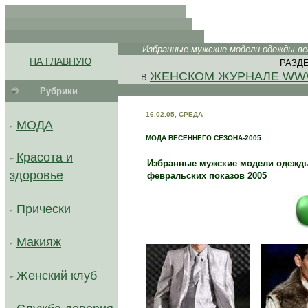
.
.
. .
Избранные мужские модели одежды вес
.
.
НА ГЛАВНУЮ
РАЗДЕ
.
ЖЕНСКОМ ЖУРНАЛЕ WW
В
Рубрики
.........................................
16.02.05, СРЕДА
МОДА
МОДА ВЕСЕННЕГО СЕЗОНА-2005
Красота и
Избранные мужские модели одежды
здоровье
февральских показов 2005
...
.
Прически
...
Макияж
Женский клуб