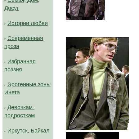
Семья, Дом,
Досуг
Истории любви
Современная
проза
Избранная
поэзия
Эрогенные зоны
Инета
Девочкам-
подросткам
..м.
Иркутск, Байкал