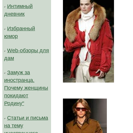
Интимный
дневник
Избранный
юмор
Web-обзоры для
дам
Замуж за
иностранца.
Почему женщины
покидают
Родину"
Статьи и письма
на тему