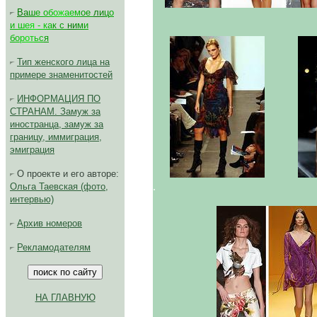
В
а
ш
е
о
б
о
ж
а
е
м
ое
л
и
ц
о
и
ш
е
я
-
к
а
к с
н
и
м
и
б
о
р
о
т
ь
с
я
Тип женского лица на
примере знаменитостей
ИНФОРМАЦИЯ ПО
СТРАНАМ. Замуж за
иностранца, замуж за
границу, иммиграция,
эмиграция
О проекте и его авторе:
.
Ольга Таевская (фото,
интервью)
Архив номеров
Рекламодателям
НА ГЛАВНУЮ