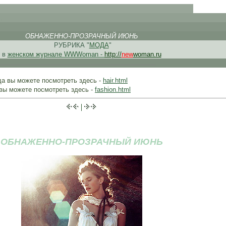
.
. .
ОБНАЖЕННО-ПРОЗРАЧНЫЙ ИЮНЬ
РУБРИКА "
МОДА
"
в
женском журнале WWWoman -
http://
new
woman.ru
да вы можете посмотреть здесь -
hair.html
вы можете посмотреть здесь -
fashion.html
|
ОБНАЖЕННО-ПРОЗРАЧНЫЙ ИЮНЬ