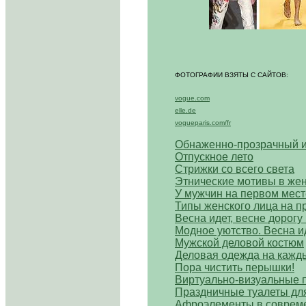
ФОТОГРАФИИ ВЗЯТЫ С САЙТОВ:
vogue.com
elle.de
vogueparis.com/fr
Обнаженно-прозрачный 
Отпускное лето
Стрижки со всего света
Этнические мотивы в же
У мужчин на первом мест
Типы женского лица на п
Весна идет, весне дорогу
Модное уютство. Весна ид
Мужской деловой костюм
Деловая одежда на кажд
Пора чистить перышки!
Виртуально-визуальные п
Праздничные туалеты дл
Афроэлементы в соврем