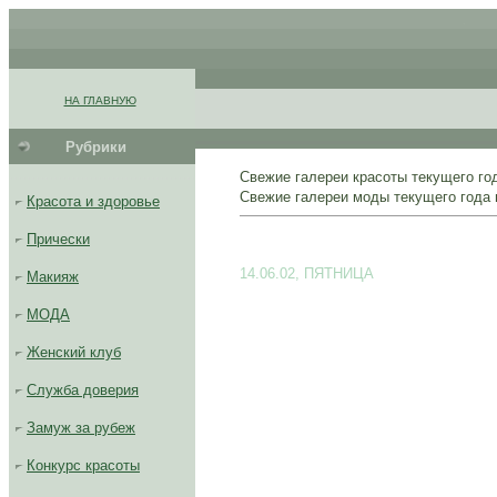
.
.
.
НА ГЛАВНУЮ
.
Рубрики
..........................................
Свежие галереи красоты текущего го
Свежие галереи моды текущего года 
Красота и здоровье
Прически
14.06.02, ПЯТНИЦА
Макияж
МОДА
Женский клуб
Служба доверия
Замуж за рубеж
Конкурс красоты