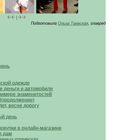
|
Подготовила
Ольга Таевская
, главред
июнь
нской одежде
е деньги и автомобили
римере знаменитостей
 (продолжение)
ет, весне дорогу
ый день
окупки в онлайн-магазине
я дам
енных прическах