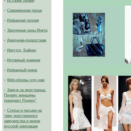
Истории любви
.
..
Современная проза
Избранная поэзия
Эрогенные зоны Инета
Девочкам-подросткам
Иркутск, Байкал
Интимный дневник
Избранный юмор
Web-обзоры для дам
Замуж за иностранца.
Почему женщины
покидают Родину"
Статьи и письма на
тему иностранного
замужества и жизни
русской эмиграции