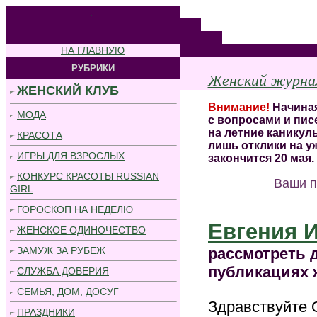
.
.
.
НА ГЛАВНУЮ
РУБРИКИ
Женский журн
ЖЕНСКИЙ КЛУБ
Внимание!
Начиная
МОДА
с вопросами и пис
на летние каникулы
КРАСОТА
лишь отклики на у
ИГРЫ ДЛЯ ВЗРОСЛЫХ
закончится 20 мая.
КОНКУРС КРАСОТЫ RUSSIAN
Ваши п
GIRL
ГОРОСКОП НА НЕДЕЛЮ
Евгения 
ЖЕНСКОЕ ОДИНОЧЕСТВО
ЗАМУЖ ЗА РУБЕЖ
рассмотреть 
публикациях 
СЛУЖБА ДОВЕРИЯ
СЕМЬЯ, ДОМ, ДОСУГ
Здравствуйте 
ПРАЗДНИКИ