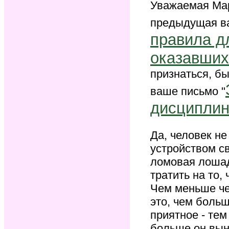
Уважаемая Мар
предыдущая ва
правила д
оказавших
признаться, бы
ваше письмо "
дисциплин
Да, человек н
устройством св
ломовая лошад
тратить на то,
Чем меньше че
это, чем больш
приятное - тем
больше он вын