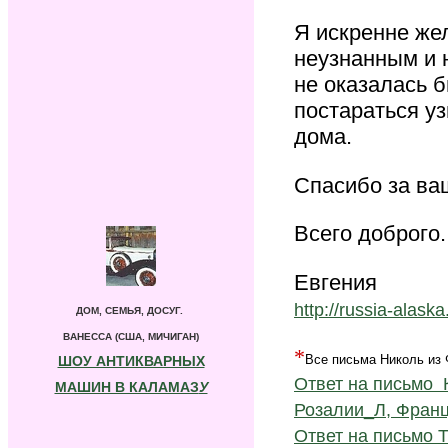
Я искренне же
неузнанным и 
не оказалась 
постараться у
дома.
Спасибо за ва
Всего доброго.
Евгения
http://russia-alaska
ДОМ, СЕМЬЯ, ДОСУГ.
ВАНЕССА (США, МИЧИГАН)
*
Все письма Николь из 
ШОУ АНТИКВАРНЫХ
Ответ на письмо 
МАШИН В КАЛАМАЗ
У
Розалии_Л, Франц
Ответ на письмо 