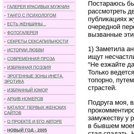
Постараюсь бы
ГАЛЕРЕЯ КРАСИВЫХ МУЖЧИН
рассмотреть д
ТАНГО С ПСИХОЛОГОМ
публикациях ж
ЕСТЬ ЖЕНЩИНЫ...
очередной пер
ФОТОГАЛЕРЕЯ
вызванные эти
СЕКРЕТЫ СЕКСАПИЛЬНОСТИ
1) Заметила ан
ИСТОРИИ ЛЮБВИ
ищут несчастл
СОВРЕМЕННАЯ ПРОЗА
"Не езжайте да
ИЗБРАННАЯ ПОЭЗИЯ
Только ведется
ЭРОГЕННЫЕ ЗОНЫ ИНЕТА.
топорно, путем
ЭРОТИКА
страстей.
ИЗБРАННЫЙ ЮМОР
АРХИВ НОМЕРОВ
Подруга моя, 
КАТАЛОГ ПЕРВЫХ ЖЕНСКИХ
прокомментиро
САЙТОВ
замужеству у р
О ПРОЕКТЕ И ЕГО АВТОРЕ
в бывшем моем
НОВЫЙ ГОД - 2005
стал спадать. 