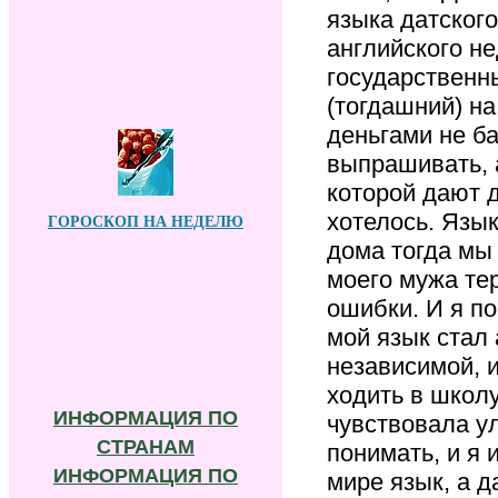
языка датского
английского н
государственн
(тогдашний) на
деньгами не б
выпрашивать, 
которой дают 
хотелось. Язык
Г
ОРОСКОП НА НЕДЕЛЮ
дома тогда мы 
моего мужа те
ошибки. И я по
мой язык стал
независимой, и
ходить в школу
ИНФОРМАЦИЯ ПО
чувствовала у
СТРАНАМ
понимать, и я 
ИНФОРМАЦИЯ ПО
мире язык, а д