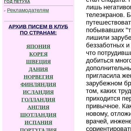
ГОД ПЕТУХА
лишь негативо
Рекламодателям
телеэкранов. 
.........................................
путешествоват
А
РХИВ ПИСЕМ В КЛУБ
побывавших "т
П
О СТРАНАМ:
лишили зарубе
беззаботных и
ЯПОНИЯ
что потрудивши
КОРЕЯ
добиться мног
ШВЕЦИЯ
дополнительны
ДАНИЯ
пригласила же
НОРВЕГИЯ
зарубежном бр
ФИНЛЯНДИЯ
том, каких труд
ИСЛАНДИЯ
приходится пе
ГОЛЛАНДИЯ
привычное. Ка
АНГЛИЯ
новому, отлож
ШОТЛАНДИЯ
врачей, инжене
ИСПАНИЯ
сориентироват
ПОРТУГАЛИЯ