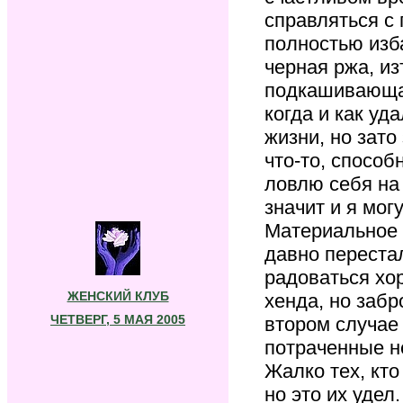
справляться с 
полностью изба
черная ржа, и
подкашивающая
когда и как уд
жизни, но зато
что-то, способ
ловлю себя на 
значит и я мог
Материальное -
давно переста
радоваться хо
ЖЕНСКИЙ КЛУБ
хенда, но забр
ЧЕТВЕРГ, 5 МАЯ 2005
втором случае
потраченные не
Жалко тех, кто
но это их удел