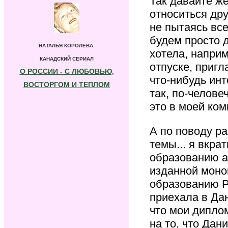
Так давайте ж
относиться дру
не пытаясь все
будем просто д
НАТАЛЬЯ КОРОЛЕВА.
хотела, наприм
КАНАДСКИЙ СЕРИАЛ
отпуске, пригл
О РОССИИ - С ЛЮБОВЬЮ,
что-нибудь инт
ВОСТОРГОМ И ТЕПЛОМ
так, по-челове
это в моей ко
А по поводу ра
темы... я вкра
образованию ан
изданной моно
образованию P
приехала в Дан
что мои дипло
на то, что Дан