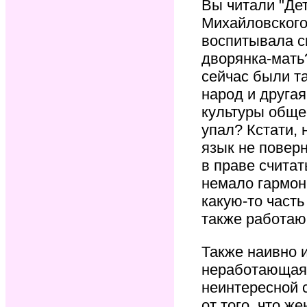
Вы читали "Де
Михайловского 
воспитывала с
дворянка-мать
сейчас были та
народ и другая
культуры обще
упал? Кстати, 
язык не повер
в праве считат
немало гармон
какую-то часть
также работаю
Также наивно и
неработающая 
неинтересной 
от того, что ж