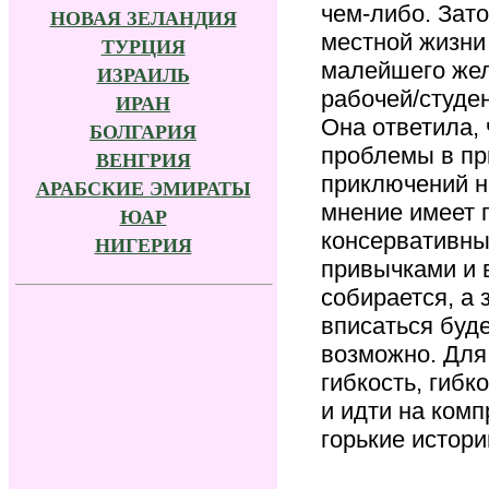
чем-либо. Зато
НОВАЯ ЗЕЛАНДИЯ
местной жизни
ТУРЦИЯ
малейшего жел
ИЗРАИЛЬ
рабочей/студен
ИРАН
Она ответила,
БОЛГАРИЯ
проблемы в пр
ВЕНГРИЯ
приключений н
АРАБСКИЕ ЭМИРАТЫ
мнение имеет п
ЮАР
консервативны
НИГЕРИЯ
привычками и 
собирается, а 
вписаться буд
возможно. Для
гибкость, гиб
и идти на комп
горькие истори