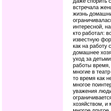
даже спорить 
встречала женщ
жизнь домашни
ограничивалас
интересной, на
кто работал: в
известную фор
как на работу 
домашнее хозяй
уход за детьм
работы время, 
многие в теат
то время как 
многое поинте
уважения люди
ограничиваетс
хозяйством, и 
многое другое,