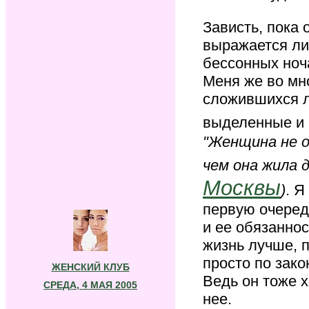
Зависть, пока 
выражается ли
бессонных ноча
Меня же во мн
сложившихся л
выделенные и
"Женщина не о
чем она жила д
Москвы
)
. Я
первую очередь
и ее обязанно
жизнь лучше, 
просто по зако
ЖЕНСКИЙ КЛУБ
Ведь он тоже х
СРЕДА, 4 МАЯ 2005
нее.