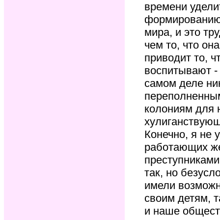
времени удели
формированию 
мира, и это тр
чем то, что он
приводит то, ч
воспитывают -
самом деле ни
переполненным
колониям для 
хулиганствующ
Конечно, я не 
работающих ж
преступниками,
так, но безусл
имели возможн
своим детям, 
и наше общест