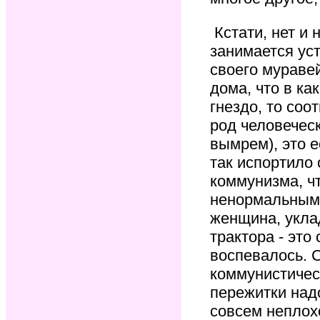
Кстати, нет и 
занимается уст
своего муравей
дома, что в ка
гнездо, то соо
род человеческ
вымрем), это 
так испортило 
коммунизма, ч
ненормальным,
женщина, укл
трактора - эт
воспевалось. 
коммунистичес
пережитки надо
совсем неплох