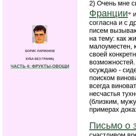
2) Очень мне 
Франции
*
согласна и с д
писем вызываю
на тему: как ж
малоуместен, 
БОРИС ЛАРИОНОВ
своей конкретн
КУБА БЕЗ ГРАНИЦ
возможностей.
ЧАСТЬ 4: ФРУКТЫ-ОВОЩИ
осуждаю - сиде
поиском винов
всегда виноват
несчастья тухн
(близким, мужу
примерах доказ
Письмо о 
счастливом вре