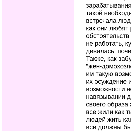
зарабатывания 
такой необход
встречала люд
как они любят 
обстоятельств
не работать, к
девалась, поче
Также, как заб
"жен-домохозяе
им такую возм
их осуждение и
возможности не
навязывании д
своего образа 
все жили как т
людей жить как
все должны бы