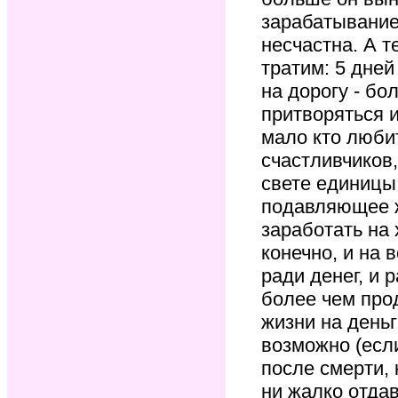
зарабатывание 
несчастна. А т
тратим: 5 дней
на дорогу - бо
притворяться и
мало кто любит
счастливчиков,
свете единицы,
подавляющее ж
заработать на
конечно, и на 
ради денег, и 
более чем про
жизни на деньг
возможно (есл
после смерти, к
ни жалко отда