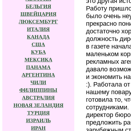
это другая ист
БЕЛЬГИЯ
Работу пришлос
ШВЕЙЦАРИЯ
было очень не
ЛЮКСЕМБУРГ
прекрасно пон
ИТАЛИЯ
достаточно хо
КАНАДА
должность дире
США
в газете нача
КУБА
маленьком кор
МЕКСИКА
рекламных аген
ПАНАМА
давало возмож
АРГЕНТИНА
и экономить н
ЧИЛИ
:). Работала о
ФИЛИППИНЫ
нашему повару
АВСТРАЛИЯ
готовила то, 
НОВАЯ ЗЕЛАНДИЯ
сотрудниками.
ТУРЦИЯ
директор бюро 
ИЗРАИЛЬ
предложить ра
ИРАН
зарубежным ст