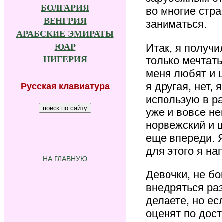
БОЛГАРИЯ
во многие стра
ВЕНГРИЯ
заниматься.
АРАБСКИЕ ЭМИРАТЫ
Итак, я получи
ЮАР
только мечтать
НИГЕРИЯ
меня любят и ц
я другая, нет, 
Р
усская клавиатура
использую в ра
уже и вовсе н
норвежский и ш
еще впереди. Я
для этого я на
НА ГЛАВНУЮ
.........................................
Девочки, не бо
внедряться ра
делаете, но ес
оценят по дост