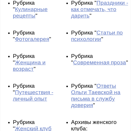
Рубрика
Рубрика "
Праздники -
"
Кулинарные
как отмечать, что
рецепты
"
дарить
"
Рубрика
Рубрика "
Статьи по
"
Фотогалерея
"
психологии
"
Рубрика
Рубрика
"
Женщина и
"
Современная проза
"
возраст
"
Рубрика
Рубрика "
Ответы
"
Путешествия -
Ольги Таевской на
личный опыт
письма в службу
доверия
"
Рубрика
Архивы женского
"
Женский клуб
клуба: