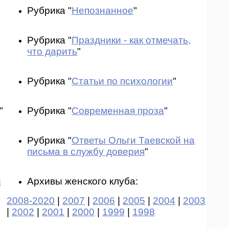
Рубрика "
Непознанное
"
Рубрика "
Праздники - как отмечать,
что дарить
"
Рубрика "
Статьи по психологии
"
"
Рубрика "
Современная проза
"
Рубрика "
Ответы Ольги Таевской на
письма в службу доверия
"
и
Архивы женского клуба:
2008-2020
|
2007
|
2006
|
2005
|
2004
|
2003
|
2002
|
2001
|
2000
|
1999
|
1998