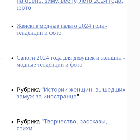
на осень, зиму, весну, лето 2024 года,
фото
Женские модные пальто 2024 года -
тенденции и фото
-
Сапоги 2024 года для девушек и женщин -
модные тенденции и фото
-
Рубрика "
Истории женщин, вышедших
замуж за иностранца
"
Рубрика "
Творчество, рассказы,
стихи
"