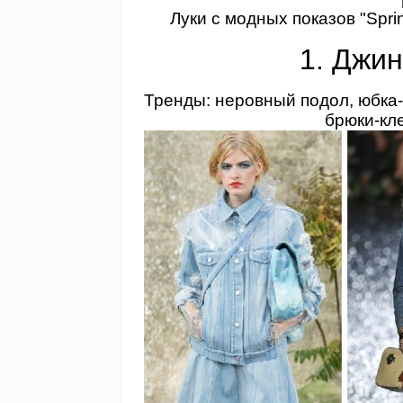
Луки с модных показов "Spri
1. Джи
Тренды: неровный подол, юбка-
брюки-кл