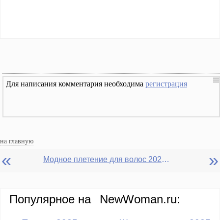
Для написания комментария необходима
регистрация
на главную
«
»
Модное плетение для волос 2020-2021: прически из длинных прядей: косички, косы, жгуты
Популярное на
NewWoman.ru: