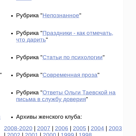
Рубрика "
Непознанное
"
Рубрика "
Праздники - как отмечать,
что дарить
"
Рубрика "
Статьи по психологии
"
"
Рубрика "
Современная проза
"
Рубрика "
Ответы Ольги Таевской на
письма в службу доверия
"
и
Архивы женского клуба:
2008-2020
|
2007
|
2006
|
2005
|
2004
|
2003
|
2002
|
2001
|
2000
|
1999
|
1998