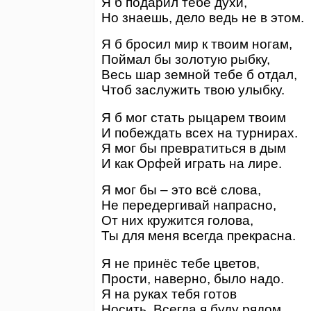
Я б подарил тебе духи,
Но знаешь, дело ведь не в этом.
Я б бросил мир к твоим ногам,
Поймал бы золотую рыбку,
Весь шар земной тебе б отдал,
Чтоб заслужить твою улыбку.
Я б мог стать рыцарем твоим
И побеждать всех на турнирах.
Я мог бы превратиться в дым
И как Орфей играть на лире.
Я мог бы – это всё слова,
Не передергивай напрасно,
От них кружится голова,
Ты для меня всегда прекрасна.
Я не принёс тебе цветов,
Прости, наверно, было надо.
Я на руках тебя готов
Носить. Всегда я буду рядом.