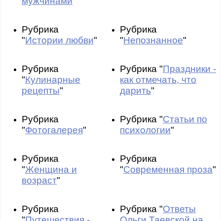
мужчинами
"
Рубрика
Рубрика
"
Истории любви
"
"
Непознанное
"
Рубрика
Рубрика "
Праздники -
"
Кулинарные
как отмечать, что
рецепты
"
дарить
"
Рубрика
Рубрика "
Статьи по
"
Фотогалерея
"
психологии
"
Рубрика
Рубрика
"
Женщина и
"
Современная проза
"
возраст
"
Рубрика
Рубрика "
Ответы
"
Путешествия -
Ольги Таевской на