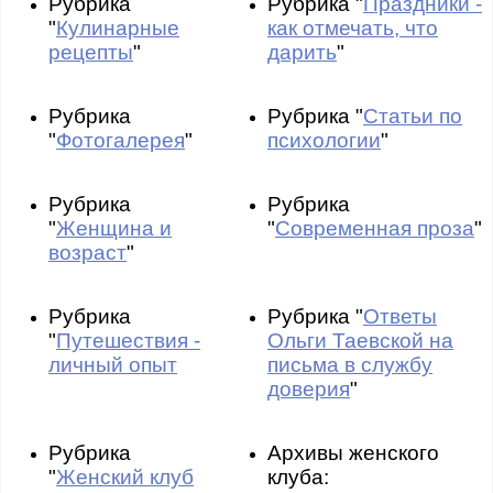
Рубрика
Рубрика "
Праздники -
"
Кулинарные
как отмечать, что
рецепты
"
дарить
"
Рубрика
Рубрика "
Статьи по
"
Фотогалерея
"
психологии
"
Рубрика
Рубрика
"
Женщина и
"
Современная проза
"
возраст
"
Рубрика
Рубрика "
Ответы
"
Путешествия -
Ольги Таевской на
личный опыт
письма в службу
доверия
"
Рубрика
Архивы женского
"
Женский клуб
клуба: