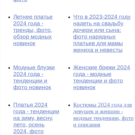
Летнее платье
Что в 2023-2024 году
2024 года -
надеть на свадьбу
тренды, фото,
дочери или сына:
обзор модных
фото нарядных
новинок
платьев для мамы
жениха и невесты
Модные блузки
Женские брюки 2024
2024 года -
года - модные
тенденции и
тенденции и фото
фото новинок
новинок
Платья 2024
Костюмы 2024 года для
года - тенденции
девушек и женщин -
на зиму, весну,
модные тенденции, фото
лето, осень
и описания
2024, фото