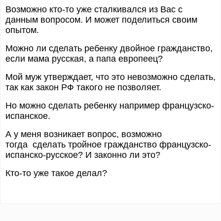
Возможно кто-то уже сталкивался из Вас с
данным вопросом. И может поделиться своим
опытом.
Можно ли сделать ребенку двойное гражданство,
если мама русская, а папа европеец?
Мой муж утверждает, что это невозможно сделать,
так как закон РФ такого не позволяет.
Но можно сделать ребенку например французско-
испанское.
А у меня возникает вопрос, возможно
тогда сделать тройное гражданство французско-
испанско-русское? И законно ли это?
Кто-то уже такое делал?