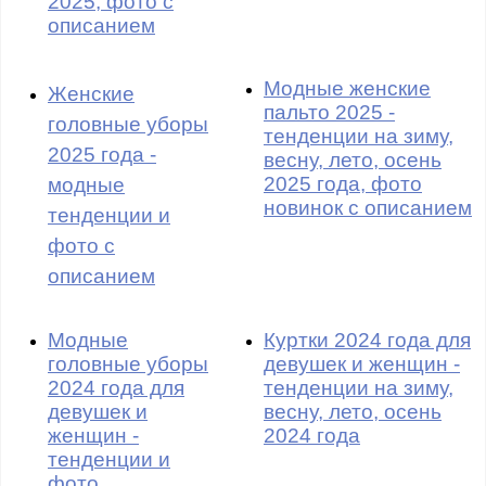
2025, фото с
описанием
Модные женские
Женские
пальто 2025 -
головные уборы
тенденции на зиму,
2025 года -
весну, лето, осень
2025 года, фото
модные
новинок с описанием
тенденции и
фото с
описанием
Модные
Куртки 2024 года для
головные уборы
девушек и женщин -
2024 года для
тенденции на зиму,
девушек и
весну, лето, осень
женщин -
2024 года
тенденции и
фото