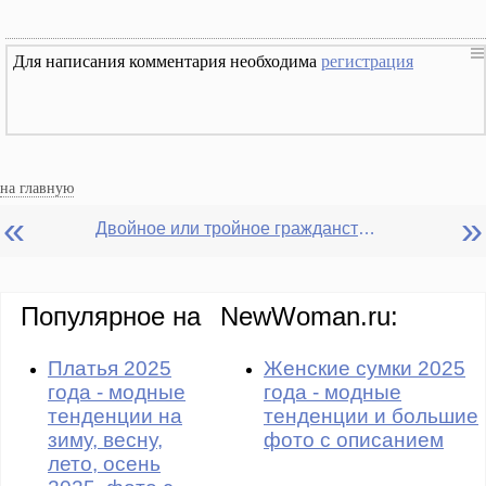
Для написания комментария необходима
регистрация
на главную
«
»
Двойное или тройное гражданство... Такое возможно?
Популярное на
NewWoman.ru:
Платья 2025
Женские сумки 2025
года - модные
года - модные
тенденции на
тенденции и большие
зиму, весну,
фото с описанием
лето, осень