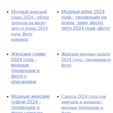
Модный женский
Модные юбки 2024
плащ 2024 - обзор
года - тенденции на
трендов на весну,
осень, зиму, весну,
лето и осень 2024
лето 2024 года, фото
года, фото
новинок
Женские сумки
Женские модные пальто
2024 года -
2024 года - тенденции и
модные
фото
тенденции и
фото с
описанием
Модные женские
Сапоги 2024 года для
туфли 2024 -
девушек и женщин -
тенденции и
модные тенденции и
фото новинок
фото