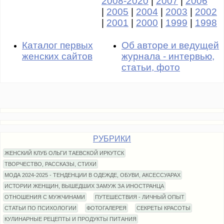
2008-2020
|
2007
|
2006
|
2005
|
2004
|
2003
|
2002
|
2001
|
2000
|
1999
|
1998
Каталог первых
Об авторе и ведущей
женских сайтов
журнала - интервью,
статьи, фото
РУБРИКИ
ЖЕНСКИЙ КЛУБ ОЛЬГИ ТАЕВСКОЙ ИРКУТСК
ТВОРЧЕСТВО, РАССКАЗЫ, СТИХИ
МОДА 2024-2025 - ТЕНДЕНЦИИ В ОДЕЖДЕ, ОБУВИ, АКСЕССУАРАХ
ИСТОРИИ ЖЕНЩИН, ВЫШЕДШИХ ЗАМУЖ ЗА ИНОСТРАНЦА
ОТНОШЕНИЯ С МУЖЧИНАМИ
ПУТЕШЕСТВИЯ - ЛИЧНЫЙ ОПЫТ
СТАТЬИ ПО ПСИХОЛОГИИ
ФОТОГАЛЕРЕЯ
СЕКРЕТЫ КРАСОТЫ
КУЛИНАРНЫЕ РЕЦЕПТЫ И ПРОДУКТЫ ПИТАНИЯ