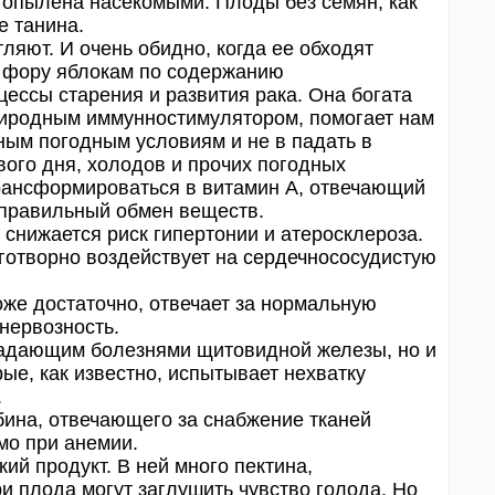
а опылена насекомыми. Плоды без семян, как
е танина.
ют. И очень обидно, когда ее обходят
т фору яблокам по содержанию
ессы старения и развития рака. Она богата
риродным иммунностимулятором, помогает нам
ным погодным условиям и не в падать в
вого дня, холодов и прочих погодных
трансформироваться в витамин А, отвечающий
и правильный обмен веществ.
нижается риск гипертонии и атеросклероза.
отворно воздействует на сердечнососудистую
оже достаточно, отвечает за нормальную
нервозность.
адающим болезнями щитовидной железы, но и
ые, как известно, испытывает нехватку
.
ина, отвечающего за снабжение тканей
мо при анемии.
й продукт. В ней много пектина,
 плода могут заглушить чувство голода. Но