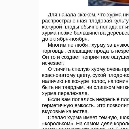
Для начала скажем, что хурма ника
распространенная плодовая культу
кожурой плоды обычно попадают из
хурма позже большинства деревьев
до октября-ноября.
Многим не любят хурму за вязкост
торговцы, спешащие продать незр
Он то и создает неприятное ощущен
исчезает.
Отличить спелую хурму очень про
красноватому цвету, сухой плодоно
наличию на кожуре полос, напоми
быть ни твердым, ни слишком мягки
хурма перележала.
Если вам попались незрелые плод
герметичную емкость. Это позволит
вкусовые качества.
Спелая хурма имеет темную, шоко
«корольком». На самом деле корол