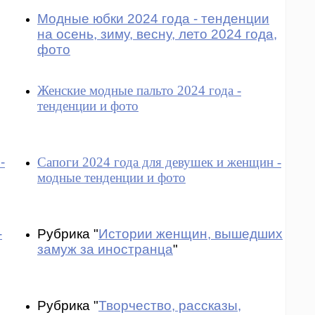
Модные юбки 2024 года - тенденции
на осень, зиму, весну, лето 2024 года,
фото
Женские модные пальто 2024 года -
тенденции и фото
-
Сапоги 2024 года для девушек и женщин -
модные тенденции и фото
-
Рубрика "
Истории женщин, вышедших
замуж за иностранца
"
Рубрика "
Творчество, рассказы,