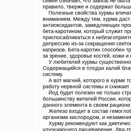
семян означает, что завязь не был
правило, тверже и содержат больш
Полезные свойства хурмы впечатля
вниманием. Между тем, хурма дас
антиоксидантов, замедляющих проц
бета-каротином, который служит п
приспосабливаться к неблагоприят
депрессию из-за сокращения свето
капризов. Бета-каротин способен 
за зрение, здоровье костей, кожи 
У любителей хурмы существенно с
Содержащийся в плодах калий благ
систему.
А вот магний, которого в хурме т
работу нервной системы и снижает 
Йод будет полезен не только стр
большинству жителей России, котор
данного элемента в своем рационе
Железо входит в состав гемоглоб
организма кислородом, и незамени
Хурму рекомендуют как диетически
улучшающего пищеварение. Два-три