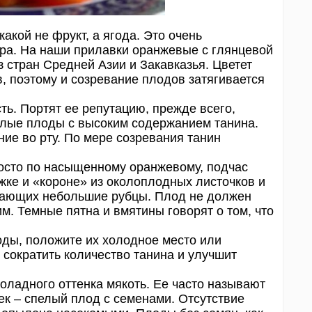
кой не фрукт, а ягода. Это очень
ра. На наши прилавки оранжевые с глянцевой
 стран Средней Азии и Закавказья. Цветет
, поэтому и созревание плодов затягивается
ь. Портят ее репутацию, прежде всего,
елые плоды с высоким содержанием танина.
ие во рту. По мере созревания танин
сто по насыщенному оранжевому, подчас
жке и «короне» из околоплодных листочков и
нающих небольшие рубцы. Плод не должен
м. Темные пятна и вмятины говорят о том, что
ы, положите их холодное место или
 сократить количество танина и улучшит
ладного оттенка мякоть. Ее часто называют
ек – спелый плод с семенами. Отсутствие