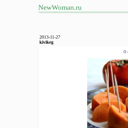
NewWoman.ru
2013-11-27
kivikeg
О 