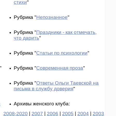
стихи
"
Рубрика "
Непознанное
"
Рубрика "
Праздники - как отмечать,
что дарить
"
Рубрика "
Статьи по психологии
"
"
Рубрика "
Современная проза
"
Рубрика "
Ответы Ольги Таевской на
письма в службу доверия
"
и
Архивы женского клуба:
2008-2020
|
2007
|
2006
|
2005
|
2004
|
2003