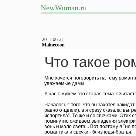
NewWoman.ru
2011-06-21
Mainecoon
Что такое ро
Мне хочется поговорить на тему романти
уважаемые дамы.
У нас с мужем это старая тема. Считается
Началось с того, что он захотел накидат
равно отцвели), а я сразу сказала: выгр
испортила". То же и со свечками. Этих 
поминутно ожидаем выпадения электриче
вонь и мало света... Вот поэтому я "не 
романтика и свечки - близнецы-братья.