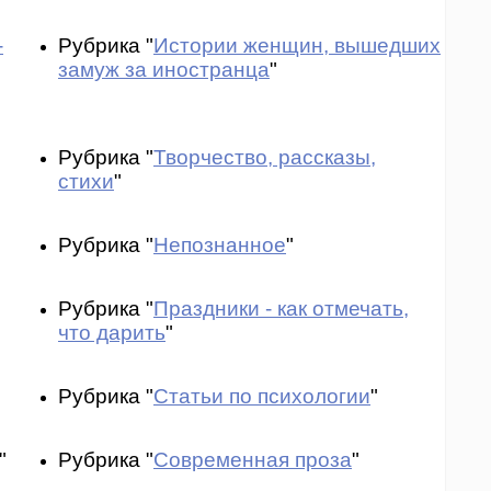
-
Рубрика "
Истории женщин, вышедших
замуж за иностранца
"
Рубрика "
Творчество, рассказы,
стихи
"
Рубрика "
Непознанное
"
Рубрика "
Праздники - как отмечать,
что дарить
"
Рубрика "
Статьи по психологии
"
"
Рубрика "
Современная проза
"