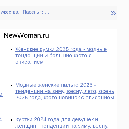
»
На тему замужества... Парень тянет со свадьбой. Стоит ли заикаться о свадьбе вообще?
NewWoman.ru:
Женские сумки 2025 года - модные
тенденции и большие фото с
описанием
Модные женские пальто 2025 -
тенденции на зиму, весну, лето, осень
и
2025 года, фото новинок с описанием
4
Куртки 2024 года для девушек и
женщин - тенденции на зиму, весну,