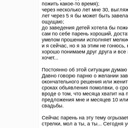
пожить какое-то время);
через несколько лет мне 30, выгляж
лет через 5 я бы может быть завела
ощущаю;
до заведения детей хотела бы пожи
сам по себе парень хороший, доста
умелом прошении исполняет мелкие
и я сейчас, но я за этим не гонюсь,
хорошо понимаем друг друга и все з
хочет...
Постоянно об этой ситуации думаю
Давно говорю парню о желании зав
окончательного решения или женить
сроках объявления помолвки, о ср
вроде о том, что месяца хватит на
предложения мне и месяцев 10 или
свадьбы.
Сейчас парень на эту тему огрызае
стрелки, мол а ты, а ты... Сегодн