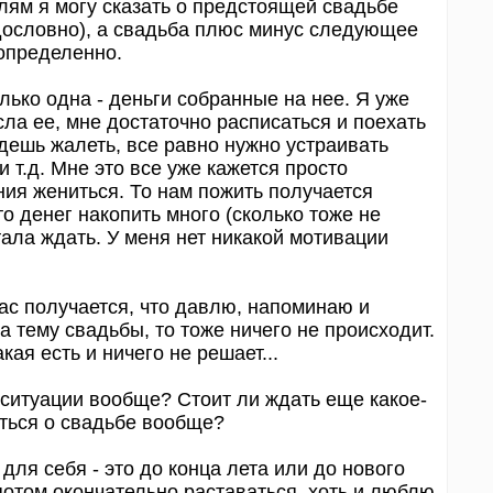
лям я могу сказать о предстоящей свадьбе
 дословно), а свадьба плюс минус следующее
еопределенно.
ько одна - деньги собранные на нее. Я уже
сла ее, мне достаточно расписаться и поехать
удешь жалеть, все равно нужно устраивать
и т.д. Мне это все уже кажется просто
ия жениться. То нам пожить получается
то денег накопить много (сколько тоже не
тала ждать. У меня нет никакой мотивации
час получается, что давлю, напоминаю и
а тему свадьбы, то тоже ничего не происходит.
ая есть и ничего не решает...
й ситуации вообще? Стоит ли ждать еще какое-
аться о свадьбе вообще?
для себя - это до конца лета или до нового
потом окончательно раставаться, хоть и люблю