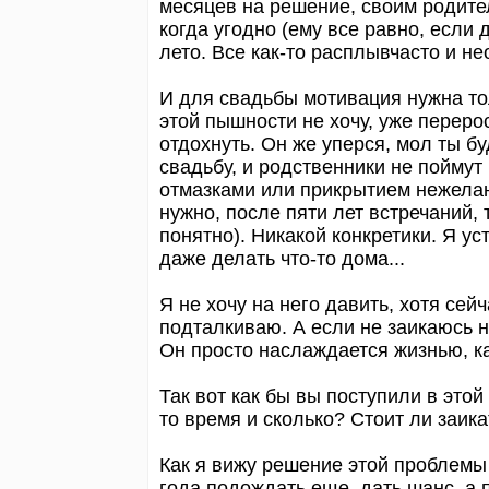
месяцев на решение, своим родите
когда угодно (ему все равно, если
лето. Все как-то расплывчасто и н
И для свадьбы мотивация нужна тол
этой пышности не хочу, уже переро
отдохнуть. Он же уперся, мол ты б
свадьбу, и родственники не поймут 
отмазками или прикрытием нежелан
нужно, после пяти лет встречаний, 
понятно). Никакой конкретики. Я ус
даже делать что-то дома...
Я не хочу на него давить, хотя сей
подталкиваю. А если не заикаюсь н
Он просто наслаждается жизнью, как
Так вот как бы вы поступили в это
то время и сколько? Стоит ли заик
Как я вижу решение этой проблемы 
года подождать еще, дать шанс, а 