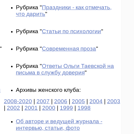
Рубрика "
Праздники - как отмечать,
что дарить
"
Рубрика "
Статьи по психологии
"
"
Рубрика "
Современная проза
"
Рубрика "
Ответы Ольги Таевской на
письма в службу доверия
"
и
Архивы женского клуба:
2008-2020
|
2007
|
2006
|
2005
|
2004
|
2003
|
2002
|
2001
|
2000
|
1999
|
1998
Об авторе и ведущей журнала -
интервью, статьи, фото