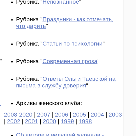
Рубрика "
Непознанное
"
Рубрика "
Праздники - как отмечать,
что дарить
"
Рубрика "
Статьи по психологии
"
"
Рубрика "
Современная проза
"
Рубрика "
Ответы Ольги Таевской на
письма в службу доверия
"
и
Архивы женского клуба:
2008-2020
|
2007
|
2006
|
2005
|
2004
|
2003
|
2002
|
2001
|
2000
|
1999
|
1998
Об авторе и ведущей журнала -