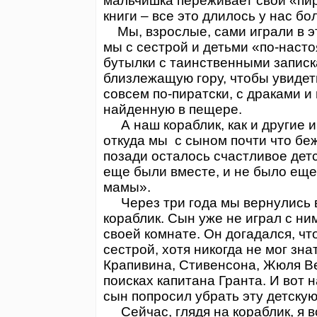
мальчишка переживает свой «пир
книги – все это длилось у нас бо
Мы, взрослые, сами играли в эт
мы с сестрой и детьми «по-наст
бутылки с таинственными записк
близлежащую гору, чтобы увидет
совсем по-пиратски, с драками и
найденную в пещере.
А наш кораблик, как и другие и
откуда мы с сыном почти что беж
позади осталось счастливое детс
еще были вместе, и не было еще
мамы».
Через три года мы вернулись в
кораблик. Сын уже не играл с ни
своей комнате. Он догадался, ч
сестрой, хотя никогда не мог зна
Крапивина, Стивенсона, Жюля Ве
поисках капитана Гранта. И вот н
сын попросил убрать эту детскую
Сейчас, глядя на кораблик, я в