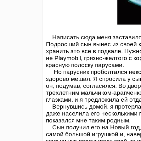
Написать сюда меня заставило 
Подросший сын вынес из своей к
хранить это все в подвале. Нужн
не Plаymobil, грязно-желтого с 
красную полоску парусами.
Но парусник проболтался некот
здорово мешал. Я спросила у сын
он, подумав, согласился. Во дво
трехлетним мальчиком-арапченк
глазками, и я предложила ей отд
Вернувшись домой, я протерла п
даже населила его несколькими п
показался мне таким родным.
Сын получил его на Новый год, 
самой большой игрушкой и, наве