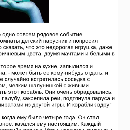
одно совсем рядовое событие.
омнаты детский парусник и попросил
о сказать, что это недорогая игрушка, даже
коричневым цвета, двумя мачтами и белыми в
орое время на кухне, запылился и
а, - может быть ее кому-нибудь отдать, и
ре случайно встретилась соседка с
ом, мелким шалунишкой с живыми
ать этот корабль. Они очень обрадовались.
алубу, закрепила реи, подтянула паруса и
иратами из другой игры. И кораблик вдруг
когда ему было четыре года. Он стал
рное, казался ему настоящим. Каждый