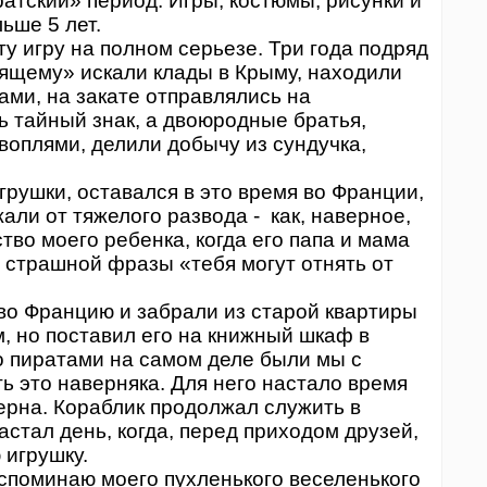
атский» период. Игры, костюмы, рисунки и
льше 5 лет.
у игру на полном серьезе. Три года подряд
оящему» искали клады в Крыму, находили
ами, на закате отправлялись на
ь тайный знак, а двоюродные братья,
 воплями, делили добычу из сундучка,
грушки, оставался в это время во Франции,
али от тяжелого развода - как, наверное,
тво моего ребенка, когда его папа и мама
 страшной фразы «тебя могут отнять от
о Францию и забрали из старой квартиры
м, но поставил его на книжный шкаф в
то пиратами на самом деле были мы с
ть это наверняка. Для него настало время
рна. Кораблик продолжал служить в
астал день, когда, перед приходом друзей,
 игрушку.
споминаю моего пухленького веселенького