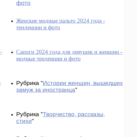
фото
Женские модные пальто 2024 года -
тенденции и фото
-
Сапоги 2024 года для девушек и женщин -
модные тенденции и фото
-
Рубрика "
Истории женщин, вышедших
замуж за иностранца
"
Рубрика "
Творчество, рассказы,
стихи
"