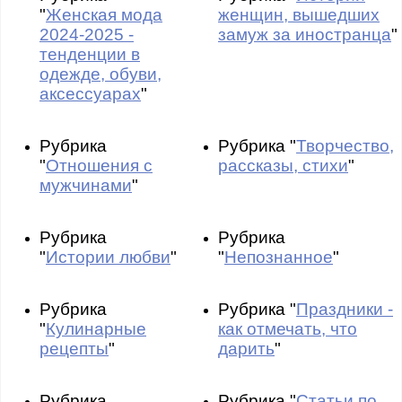
"
Женская мода
женщин, вышедших
2024-2025 -
замуж за иностранца
"
тенденции в
одежде, обуви,
аксессуарах
"
Рубрика
Рубрика "
Творчество,
"
Отношения с
рассказы, стихи
"
мужчинами
"
Рубрика
Рубрика
"
Истории любви
"
"
Непознанное
"
Рубрика
Рубрика "
Праздники -
"
Кулинарные
как отмечать, что
рецепты
"
дарить
"
Рубрика
Рубрика "
Статьи по