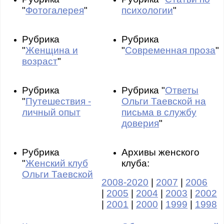
"
Фотогалерея
"
психологии
"
Рубрика
Рубрика
"
Женщина и
"
Современная проза
"
возраст
"
Рубрика
Рубрика "
Ответы
"
Путешествия -
Ольги Таевской на
личный опыт
письма в службу
доверия
"
Рубрика
Архивы женского
"
Женский клуб
клуба:
Ольги Таевской
2008-2020
|
2007
|
2006
|
2005
|
2004
|
2003
|
2002
|
2001
|
2000
|
1999
|
1998