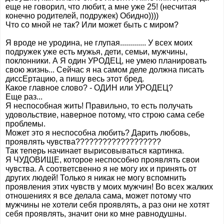
еще не говорил, что любит, а мне уже 25! (несчитая
конечно родителей, подружек) Обидно))))
Что со мной не так? Или может быть с миром?
Я вроде не уродина, не глупая............. У всех моих
подружек уже есть мужья, дети, семьи, мужчины,
поклонники. А Я один УРОДЕЦ, не умею планировать
свою жизнь... Сейчас я на самом деле должна писать
диссЕртацию, а пишу весь этот бред.
Какое главное слово? - ОДИН или УРОДЕЦ?
Еще раз...
Я неспособная жить! Правильно, то есть получать
удовольствие, наверное потому, что строю сама себе
проблемы.
Может это я неспособна любить? Дарить любовь,
проявлять чувства???????????????????
Так теперь начинает вырисовываться картинка.
Я ЧУДОВИЩЕ, которое неспособно проявлять свои
чувства. А соответсвенно я не могу их и принять от
других людей! Только я никак не могу вспомнить
проявления этих чувств у моих мужчин! Во всех жалких
отношениях я все делала сама, может потому что
мужчины не хотели себя проявлять, а раз они не хотят
себя проявлять, значит они ко мне равнодушны.