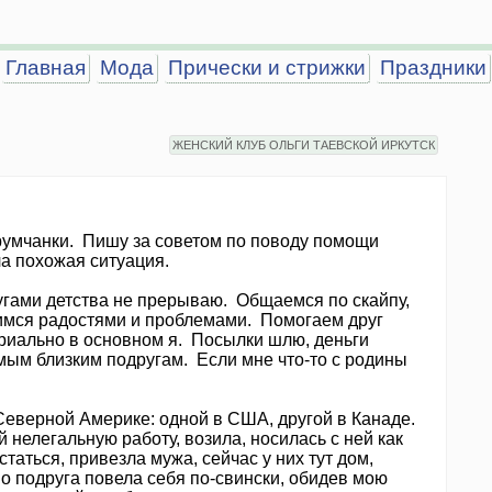
Главная
Мода
Прически и стрижки
Праздники
ЖЕНСКИЙ КЛУБ ОЛЬГИ ТАЕВСКОЙ ИРКУТСК
румчанки. Пишу за советом по поводу помощи
ыла похожая ситуация.
ругами детства не прерываю. Общаемся по скайпу,
лимся радостями и проблемами. Помогаем друг
териально в основном я. Посылки шлю, деньги
амым близким подругам. Если мне что-то с родины
Северной Америке: одной в США, другой в Канаде.
 нелегальную работу, возила, носилась с ней как
остаться, привезла мужа, сейчас у них тут дом,
Но подруга повела себя по-свински, обидев мою