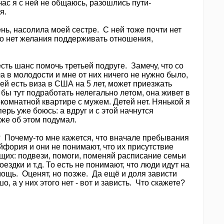
час я с ней не общаюсь, разошлись пути-
я.
нь, насолила моей сестре. С ней тоже почти нет
то нет желания поддерживать отношения,
есть шанс помочь третьей подруге. Замечу, что со
а в молодости и мне от них ничего не нужно было,
ей есть виза в США на 5 лет, может приезжать
а бы тут подработать нелегально летом, она живет в
комнатной квартире с мужем. Детей нет. Нянькой я
ерь уже боюсь: а вдруг и с этой начнутся
 же об этом подумал.
? Почему-то мне кажется, что вначале пребывания
йфория и они не понимают, что их присутствие
щих: подвези, помоги, поменяй расписание семьи
оездки и т.д. То есть не понимают, что люди идут на
мощь. Оценят, но позже. Да ещё и доля зависти
шо, а у них этого нет - вот и зависть. Что скажете?