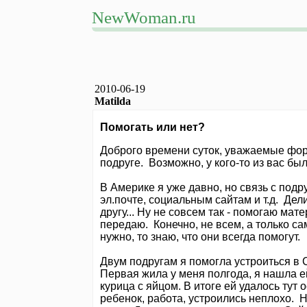
NewWoman.ru
2010-06-19
Matilda
Помогать или нет?
Доброго времени суток, уважаемые фо
подруге. Возможно, у кого-то из вас б
В Америке я уже давно, но связь с под
эл.почте, социальным сайтам и т.д. Де
другу... Ну не совсем так - помогаю ма
передаю. Конечно, не всем, а только с
нужно, то знаю, что они всегда помогут.
Двум подругам я помогла устроиться в 
Первая жила у меня полгода, я нашла ей
курица с яйцом. В итоге ей удалось тут 
ребенок, работа, устроились неплохо. 