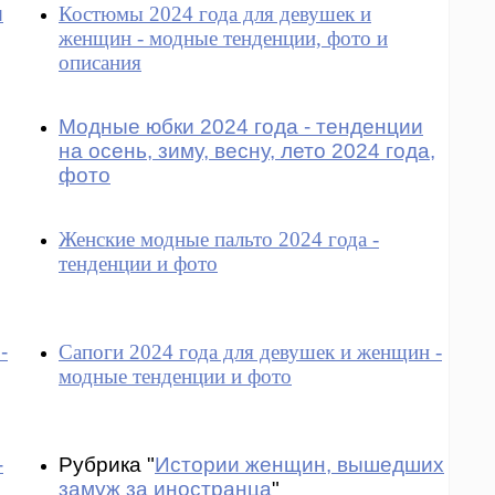
и
Костюмы 2024 года для девушек и
женщин - модные тенденции, фото и
описания
Модные юбки 2024 года - тенденции
на осень, зиму, весну, лето 2024 года,
фото
Женские модные пальто 2024 года -
тенденции и фото
-
Сапоги 2024 года для девушек и женщин -
модные тенденции и фото
-
Рубрика "
Истории женщин, вышедших
замуж за иностранца
"