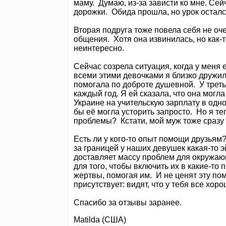
маму. Думаю, из-за зависти ко мне. Сей
дорожки. Обида прошла, но урок осталс
Вторая подруга тоже повела себя не оче
общения. Хотя она извинилась, но как-
неинтересно.
Сейчас созрела ситуация, когда у меня 
всеми этими девочками я близко дружил
помогала по доброте душевной. У треть
каждый год. Я ей сказала, что она могл
Украине на учительскую зарплату в одно
бы её могла усторить запросто. Но я теп
проблемы? Кстати, мой муж тоже сразу
Есть ли у кого-то опыт помощи друзьям
за границей у наших девушек какая-то э
доставляет массу проблем для окружаю
для того, чтобы включить их в какие-то п
жертвы, помогая им. И не ценят эту по
присутствует: видят, что у тебя все хоро
Спасибо за отзывы заранее.
Matilda (США)