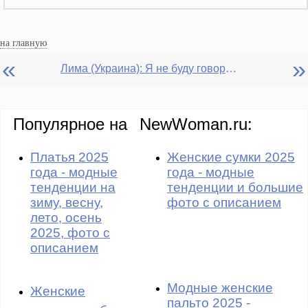
на главную
«
»
Лима (Украина): Я не буду говорить, что мой муж плохой, совсем нет, он хороший человек, но совсем не тот, кто мне нужен.
Популярное на
NewWoman.ru:
Платья 2025
Женские сумки 2025
года - модные
года - модные
тенденции на
тенденции и большие
зиму, весну,
фото с описанием
лето, осень
2025, фото с
описанием
Модные женские
Женские
пальто 2025 -