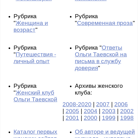
Рубрика
Рубрика
"
Женщина и
"
Современная проза
"
возраст
"
Рубрика
Рубрика "
Ответы
"
Путешествия -
Ольги Таевской на
личный опыт
письма в службу
доверия
"
Рубрика
Архивы женского
"
Женский клуб
клуба:
Ольги Таевской
2008-2020
|
2007
|
2006
|
2005
|
2004
|
2003
|
2002
|
2001
|
2000
|
1999
|
1998
Каталог первых
Об авторе и ведущей