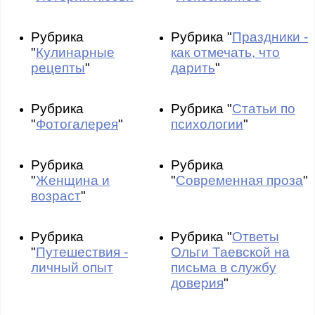
Рубрика
Рубрика "
Праздники -
"
Кулинарные
как отмечать, что
рецепты
"
дарить
"
Рубрика
Рубрика "
Статьи по
"
Фотогалерея
"
психологии
"
Рубрика
Рубрика
"
Женщина и
"
Современная проза
"
возраст
"
Рубрика
Рубрика "
Ответы
"
Путешествия -
Ольги Таевской на
личный опыт
письма в службу
доверия
"