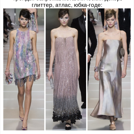
глиттер, атлас, юбка-годе: