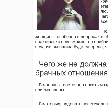
кра
эта
люб
чег
все
В
женщины, особенно в вопросах люб
практически невозможно, но прибли
неудачи, женщина будет уверена, ч
Чего же не должна
брачных отношения
Во-первых, постоянно носить мах
приёма ванны.
Во-вторых, надевать несексуальн