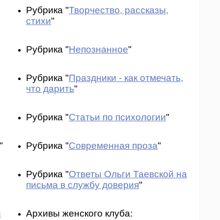
Рубрика "
Творчество, рассказы,
стихи
"
Рубрика "
Непознанное
"
Рубрика "
Праздники - как отмечать,
что дарить
"
Рубрика "
Статьи по психологии
"
"
Рубрика "
Современная проза
"
Рубрика "
Ответы Ольги Таевской на
письма в службу доверия
"
и
Архивы женского клуба: