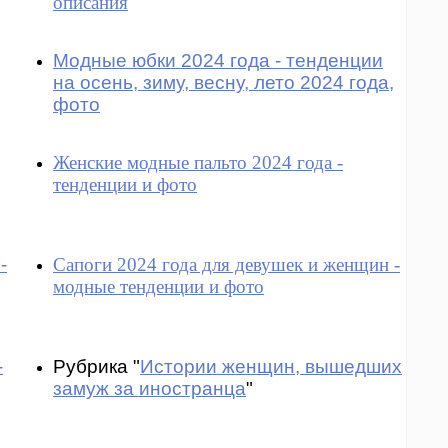
описания
Модные юбки 2024 года - тенденции
на осень, зиму, весну, лето 2024 года,
фото
Женские модные пальто 2024 года -
тенденции и фото
-
Сапоги 2024 года для девушек и женщин -
модные тенденции и фото
-
Рубрика "
Истории женщин, вышедших
замуж за иностранца
"