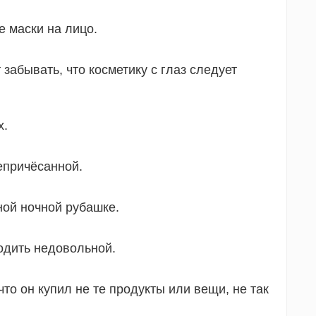
е маски на лицо.
забывать, что косметику с глаз следует
х.
епричёсанной.
ной ночной рубашке.
ходить недовольной.
что он купил не те продукты или вещи, не так