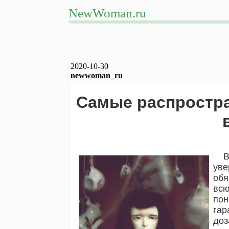
NewWoman.ru
2020-10-30
newwoman_ru
Самые распростр
В ю
уве
обя
всю
пон
гар
доз