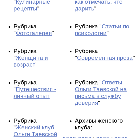
"
Кулинарные
как отмечать, что
рецепты
"
дарить
"
Рубрика
Рубрика "
Статьи по
"
Фотогалерея
"
психологии
"
Рубрика
Рубрика
"
Женщина и
"
Современная проза
"
возраст
"
Рубрика
Рубрика "
Ответы
"
Путешествия -
Ольги Таевской на
личный опыт
письма в службу
доверия
"
Рубрика
Архивы женского
"
Женский клуб
клуба:
Ольги Таевской