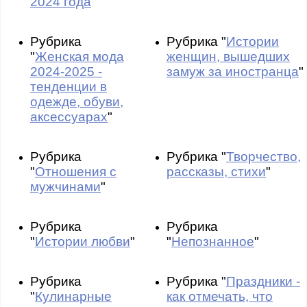
2024 года
Рубрика
Рубрика "
Истории
"
Женская мода
женщин, вышедших
2024-2025 -
замуж за иностранца
"
тенденции в
одежде, обуви,
аксессуарах
"
Рубрика
Рубрика "
Творчество,
"
Отношения с
рассказы, стихи
"
мужчинами
"
Рубрика
Рубрика
"
Истории любви
"
"
Непознанное
"
Рубрика
Рубрика "
Праздники -
"
Кулинарные
как отмечать, что