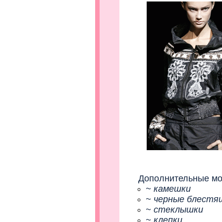
Дополнительные модн
~ камешки
~ черные блестя
~ стеклышки
~ клепки