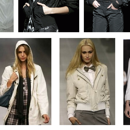
....
....
.......
.......