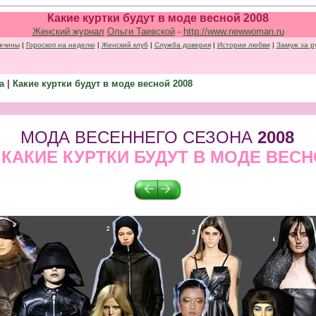
Какие куртки будут в моде весной 2008
Женский журнал
Ольги Таевской
-
http://www.newwoman.ru
жчины
|
Гороскоп на неделю
|
Женский клуб
|
Служба доверия
|
Истории любви
|
Замуж за р
а
|
Какие куртки будут в моде весной 2008
.
.
МОДА ВЕСЕННЕГО СЕЗОНА
2008
 КАКИЕ КУРТКИ БУДУТ В МОДЕ ВЕСНО
.
.
.