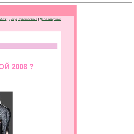
убеж
|
Досуг, путешествия
|
Дела амурные
Й 2008 ?