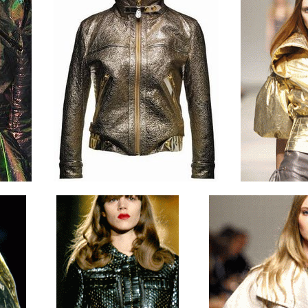
........
........