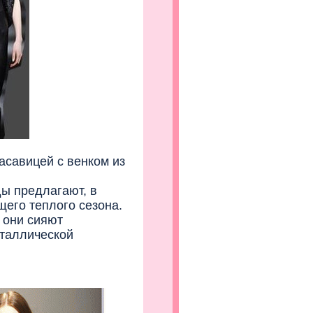
савицей с венком из
ы предлагают, в
его теплого сезона.
 они сияют
еталлической