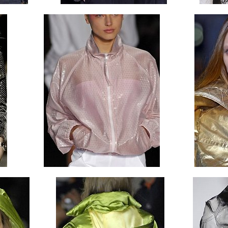
................
................
..................
.................