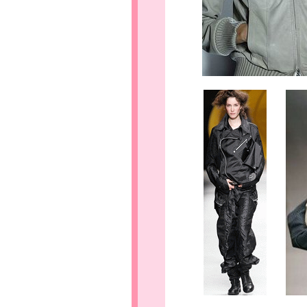
.......