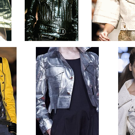
...........
...........