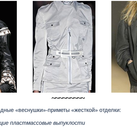
.............
.............
~~~~~~~~~
ые «веснушки»-приметы «жесткой» отделки:
щие пластмассовые выпуклости