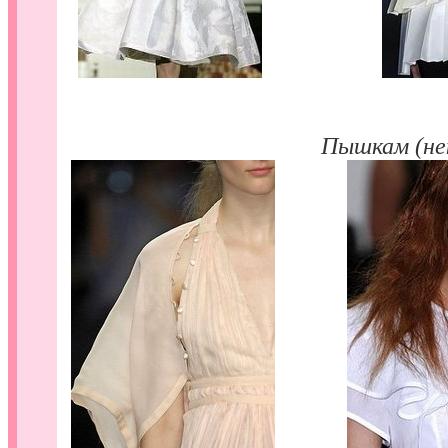
....................
Пышкам (не