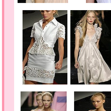
............
..