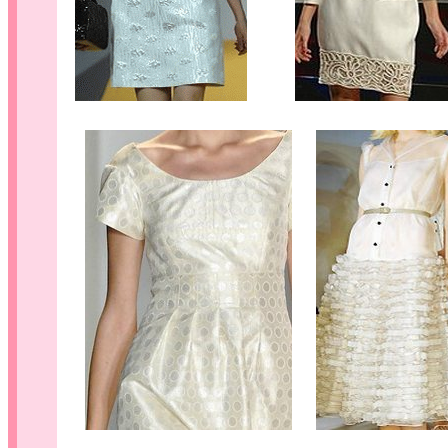
........
....