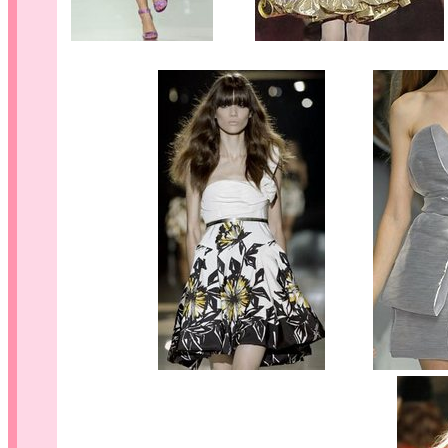
.......
........