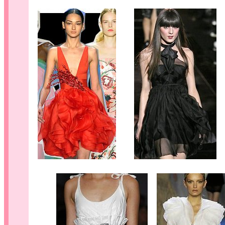
.
......
..