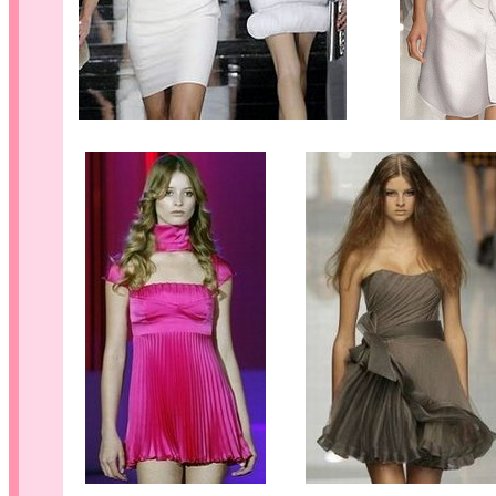
........
......