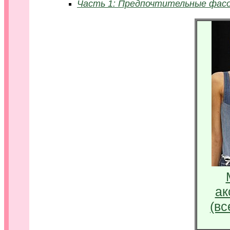
Часть 1: Предпочтительные фасо
ак
(вс