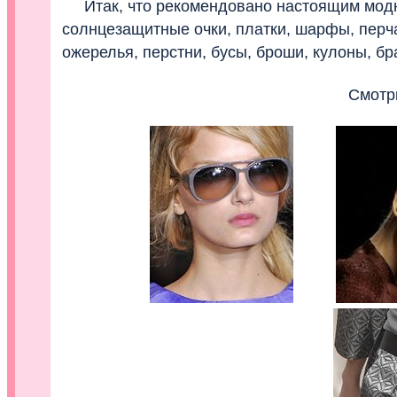
Итак, что рекомендовано настоящим модни
солнцезащитные очки, платки, шарфы, перчат
ожерелья, перстни, бусы, броши, кулоны, б
Смотрит
........