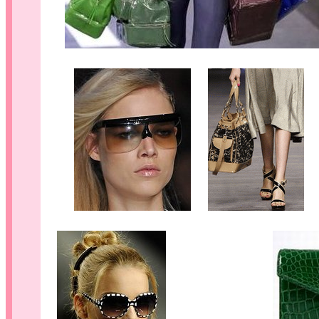
....
...
.