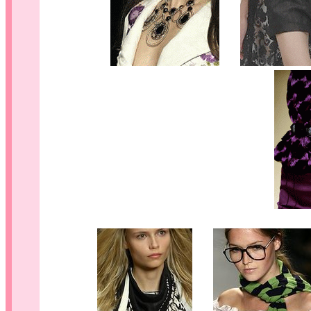
.....