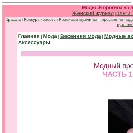
Модный прогноз на в
Женский журнал
Ольги 
Красота
Конкурс красоты
Красивые мужчины
Гороскоп на нед
|
|
|
путешес
Главная
Мода
Весенняя мода
Модные ак
|
|
|
Аксессуары
Модный про
ЧАСТЬ 