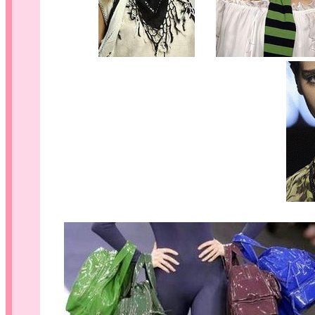
.....