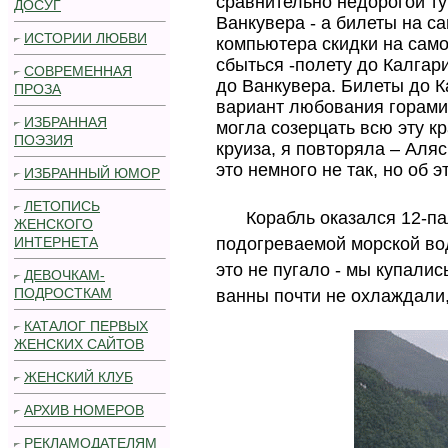
сравнительно недорогой ту
ДОСУГ
Ванкувера - а билеты на с
ИСТОРИИ ЛЮБВИ
компьютера скидки на само
сбыться -полету до Калгари
СОВРЕМЕННАЯ
до Ванкувера. Билеты до К
ПРОЗА
вариант любования горами 
ИЗБРАННАЯ
могла созерцать всю эту к
ПОЭЗИЯ
круиза, я повторяла – Аляс
это немного не так, но об э
ИЗБРАННЫЙ ЮМОР
ЛЕТОПИСЬ
Корабль оказался 12-пал
ЖЕНСКОГО
подогреваемой морской вод
ИНТЕРНЕТА
это не пугало - мы купалис
ДЕВОЧКАМ-
ПОДРОСТКАМ
ванны почти не охлаждали,
КАТАЛОГ ПЕРВЫХ
ЖЕНСКИХ САЙТОВ
ЖЕНСКИЙ КЛУБ
АРХИВ НОМЕРОВ
РЕКЛАМОДАТЕЛЯМ