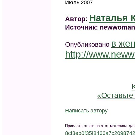
Июль 2007
Наталья 
Автор:
Источник: newwoman
в же
Опубликовано
http://www.new
«Оставьте 
Написать автору
Прислать отзыв на этот материал для
8cf3eb0f35f8466a7c209874