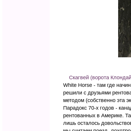
Скагвей (ворота Клондай
White Horse - там где нач
решили с друзьями рентова
методом (собственно эта э
Парадокс 70-х годов - кан
рентованных в Америке. Т
лишь осталось довольствов
мы считаем поезд -лохотро