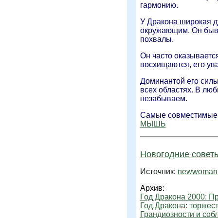
гармонию.
У Дракона широкая д
окружающим. Он быва
похвалы.
Он часто оказываетс
восхищаются, его ув
Доминантой его силь
всех областях. В люб
незабываем.
Самые совместимые 
МЫШЬ
Новогодние советы
Источник:
newwoman.
Архив:
Год Дракона 2000: П
Год Дракона: торжест
Грандиозности и собл