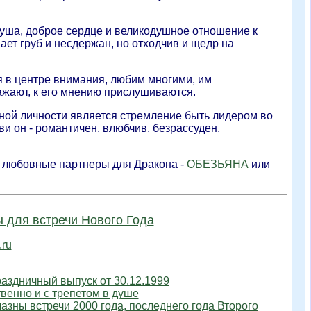
уша, доброе сердце и великодушное отношение к
ет груб и несдержан, но отходчив и щедр на
я в центре внимания, любим многими, им
ажают, к его мнению прислушиваются.
ной личности является стремление быть лидером во
ви он - романтичен, влюбчив, безрассуден,
любовные партнеры для Дракона -
ОБЕЗЬЯНА
или
 для встречи Нового Года
ru
раздничный выпуск от 30.12.1999
венно и с трепетом в душе
азны встречи 2000 года, последнего года Второго