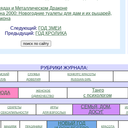
рядах и Металлическом Драконе
на 2000: Новогодние туалеты для дам и их рыцарей,
акона
Следующий:
ГОД ЗМЕИ
Предыдущий:
ГОД КРОЛИКА
.
.
РУБРИКИ ЖУРНАЛА:
МСКИЙ
СЛУЖБА
КОНКУРС КРАСОТЫ
КЛУБ
ДОВЕРИЯ
RUSSIAN GIRL
Танго
ЖЕНСКОЕ
МОДА
с психологом
ОДИНОЧЕСТВО
СЕМЬЯ, ДОМ,
СЕКРЕТЫ
ИГРЫ
И
ДОСУГ
СЕКСАПИЛЬНОСТИ
ДЛЯ ВЗРОСЛЫХ
НОВЫЙ ГОД
МАКИЯЖ
ПРАЗДНИКИ
КРАСОТА