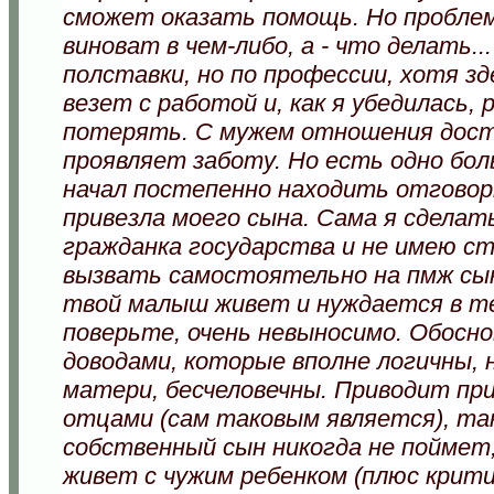
сможет оказать помощь. Но проблем
виноват в чем-либо, а - что делать..
полставки, но по профессии, хотя з
везет с работой и, как я убедилась
потерять. С мужем отношения дост
проявляет заботу. Но есть одно боль
начал постепенно находить отговорк
привезла моего сына. Сама я сделать
гражданка государства и не имею с
вызвать самостоятельно на пмж сын
твой малыш живет и нуждается в теб
поверьте, очень невыносимо. Обосн
доводами, которые вполне логичны, н
матери, бесчеловечны. Приводит пр
отцами (сам таковым является), та
собственный сын никогда не поймет,
живет с чужим ребенком (плюс крит