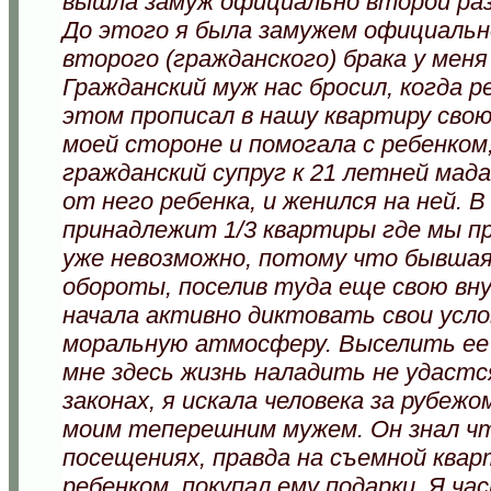
вышла замуж официально второй раз
До этого я была замужем официальн
второго (гражданского) брака у мен
Гражданский муж нас бросил, когда р
этом прописал в нашу квартиру свою
моей стороне и помогала с ребенком,
гражданский супруг к 21 летней мад
от него ребенка, и женился на ней. 
принадлежит 1/3 квартиры где мы п
уже невозможно, потому что бывшая
обороты, поселив туда еще свою вну
начала активно диктовать свои усл
моральную атмосферу. Выселить ее 
мне здесь жизнь наладить не удастс
законах, я искала человека за рубежо
моим теперешним мужем. Он знал что
посещениях, правда на съемной квар
ребенком, покупал ему подарки. Я ча