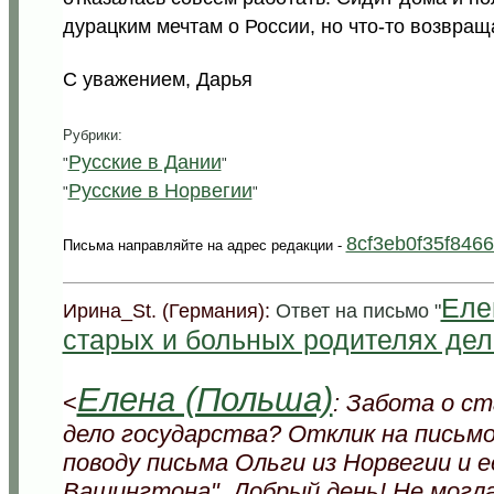
дурацким мечтам о России, но что-то возвращ
С уважением, Дарья
Рубрики:
Русские в Дании
"
"
Русские в Норвегии
"
"
8cf3eb0f35f846
Письма направляйте на адрес редакции -
Еле
Ирина_St. (Германия):
Ответ на письмо "
старых и больных родителях дел
Елена (Польша)
<
: Забота о с
дело государства? Отклик на письмо 
поводу письма Ольги из Норвегии и 
Вашингтона". Добрый день! Не могл