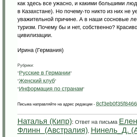
как здесь все ужасно, и какими большими люд
в Казахстане). Но почему-то никто из них не 
уважительной причине. А в наши сосновые ле
туризм. Почему бы и нет, собственно? Красив
цивилизации.
Ирина (Германия)
Рубрики:
Русские в Германии
"
"
Женский клуб
"
"
Информация по странам
"
"
8cf3eb0f35f846
Письма направляйте на адрес редакции -
Наталья (Кипр)
Елен
:
Ответ на письма
Флинн (Австралия)
Нинель_Д. (
,