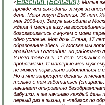
Евгения (Бельгия)
<
: Милые ж
прежде чем выходить замуж за инос
день. Меня зовут Евгения, 36 лет. Жи
мая 2006-го). Замуж выходила в Москв
ждала 4 месяца визу на воссоединени
договаривались с мужем о моем пере
одно условие. Моя дочь Елена, 17 л
образование здесь. В Москве мы гот
гражданин Голландии, но работает 
У него тоже сын, 11 лет. Мальчик 
проблемами. С матерью мой муж ему
не может нормально заботиться о сы
Но и мне запрещено делать замечани
только о нем заботиться (стирать, 
начинает откровенно безобразничат
бабушки, я же начинаю каждый день 
первый раз в жизни, я -педагог по об