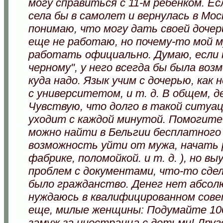
могу справиться с 11-м ребенком. Ес
села бы в самолет и вернулась в Мос
понимаю, что могу дать своей дочери
еще не работаю, но почему-то мой м
работать официально. Думаю, если 
черному", у него всегда бы была воз
куда надо. Язык учим с дочерью, как
с университетом, и т. д. В общем, де
Чувствую, что долго в такой ситуац
уходит с каждой минутой. Помогите
можно найти в Бельгии бесплатного 
возможность уйти от мужа, начать р
фабрике, поломойкой. и т. д. ), но в
проблем с документами, что-то сдел
было гражданство. Денег нет абсолю
нуждаюсь в квалифицированном сове
еще, милые женщины: Подумайте 100
замуж за иностранца с детьми! Дру