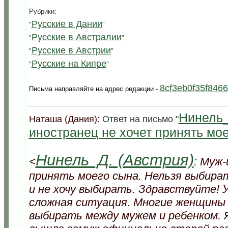
Рубрики:
Русские в Дании
"
"
Русские в Австралии
"
"
Русские в Австрии
"
"
Русские на Кипре
"
"
8cf3eb0f35f846
Письма направляйте на адрес редакции -
Нинель_
Наташа (Дания):
Ответ на письмо "
иностранец не хочет принять мое
Нинель_Д. (Австрия)
<
: Муж
принять моего сына. Нельзя выбира
и не хочу выбирать. Здравствуйте! 
сложная ситуация. Многие женщины 
выбирать между мужем и ребенком. Я