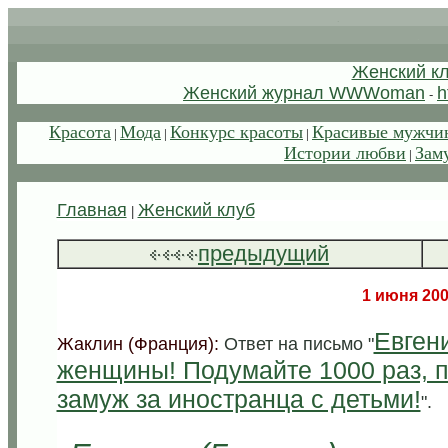
.
.
Женский к
Женский журнал WWWoman
h
-
.
Красота
Мода
Конкурс красоты
Красивые мужчи
|
|
|
Истории любви
Зам
|
.
.
Главная
Женский клуб
|
.
предыдущий
.
1 июня 20
Евген
Жаклин (Франция):
Ответ на письмо "
женщины! Подумайте 1000 раз, 
замуж за иностранца с детьми!
".