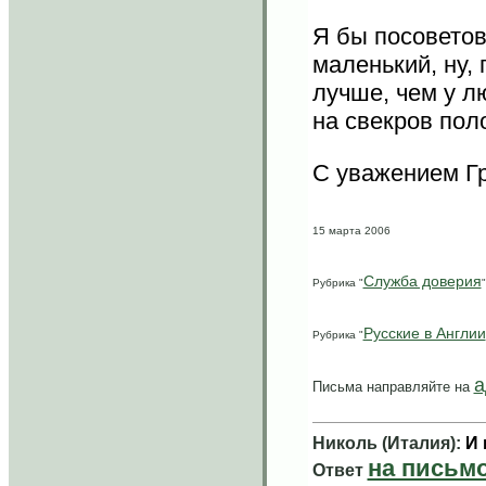
Я бы посоветов
маленький, ну, 
лучше, чем у л
на свекров пол
С уважением Г
15 марта 2006
Служба доверия
Рубрика "
"
Русские в Англии
Рубрика "
а
Письма направляйте на
Николь (Италия):
И 
на письмо
Ответ