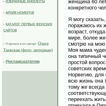
женщина 60 лет
ИЗБРАННЫЕ АНЕКДОТЫ
конкретного че
АРХИВ НОМЕРОВ
Я могу сказать,
КАТАЛОГ ПЕРВЫХ ЖЕНСКИХ
поражаюсь их ж
САЙТОВ
возраст, откуда
мире, более же
смотрю на мою 
Ольга
О проекте и его авторе:
Моя мама чудес
Таевская (фото, интервью)
она типичный ч
Рекламодателям
простой вопрос
советских врем
......................................
.
Норвегию, для 
всю жизнь она 
тому же всегда
соответствующи
переехать жить
приехала в Пет