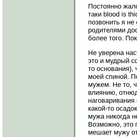
Постоянно жало
таки blood is t
позвонить я не
родителями дос
более того. По
Не уверена нас
это и мудрый с
то основания),
моей спиной. П
мужем. Не то, 
влиянию, отнюд
наговаривания н
какой-то осадо
мужа никогда н
Возможно, это п
мешает мужу о