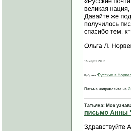
«Русские почти 
великая нация,
Давайте же под
получилось пис
спасибо тем, кт
Ольга Л. Норве
15 марта 2006
Русские в Норве
Рубрика "
а
Письма направляйте на
Tатьяна: Мое узнав
письмо Анны "
Здравствуйте А