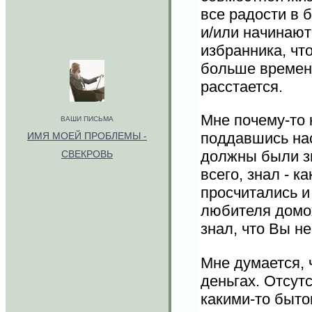
все радости в 
и/или начинают
избранника, чт
больше времени
расстается.
Мне почему-то 
ВАШИ ПИСЬМА
поддавшись нас
И
МЯ МОЕЙ ПРОБЛЕМЫ -
должны были зн
СВЕКРОВЬ
всего, знал - к
просчитались и
любителя домох
знал, что Вы н
Мне думается, ч
деньгах. Отсут
какими-то быто