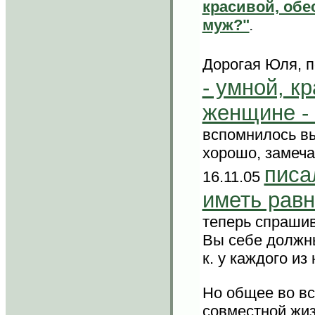
красивой, об
муж?"
.
Дорогая Юля, п
- умной, к
женщине -
вспомнилось в
хорошо, замечат
писа
16.11.05
иметь рав
теперь спрашив
Вы себе должны
к. у каждого из
Но общее во все
совместной жиз