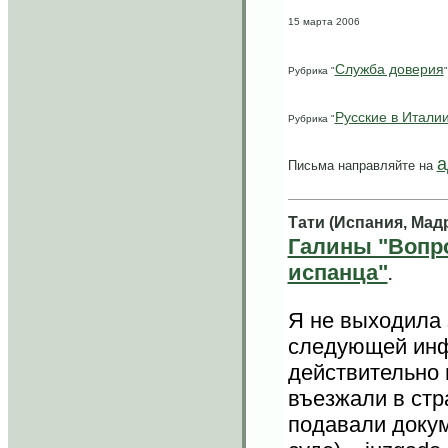
15 марта 2006
Служба доверия
Рубрика "
"
Русские в Итали
Рубрика "
а
Письма направляйте на
Tати (Испания, Мад
Галины "Вопр
испанца"
.
Я не выходила 
следующей инф
действительно 
въезжали в стр
подавали докум