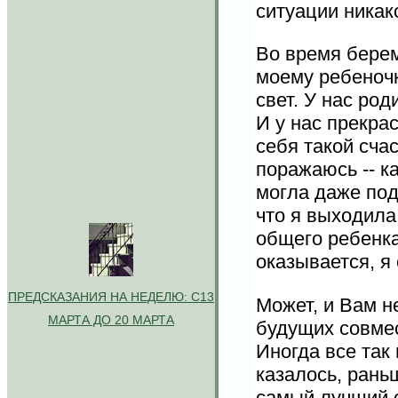
ситуации никако
Во время берем
моему ребеночк
свет. У нас род
И у нас прекра
себя такой счас
поражаюсь -- ка
могла даже под
что я выходила
общего ребенка
оказывается, я
ПРЕДСКАЗАНИЯ НА НЕДЕЛЮ: С13
Может, и Вам н
МАРТА ДО 20 МАРТА
будущих совмес
Иногда все так
казалось, раньш
самый лучший о