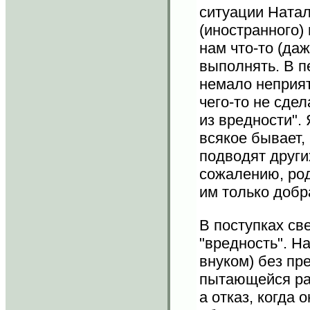
ситуации Натал
(иностранного)
нам что-то (даж
выполнять. В п
немало неприят
чего-то не сдел
из вредности". 
всякое бывает,
подводят других
сожалению, род
им только добра
В поступках св
"вредность". Н
внуком) без пр
пытающейся ра
а отказ, когда 