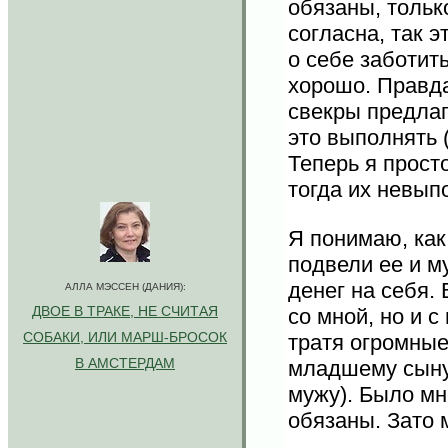
обязаны, тольк
согласна, так э
о себе заботить
хорошо. Правда
свекры предла
это выполнять 
Теперь я прост
тогда их невып
Я понимаю, как
подвели ее и м
денег на себя.
АЛЛА МЭССЕН (ДАНИЯ):
ДВОЕ В ТРАКЕ, НЕ СЧИТАЯ
со мной, но и 
СОБАКИ, ИЛИ МАРШ-БРОСОК
тратя огромные
В АМСТЕРДАМ
младшему сыну 
мужу). Было мн
обязаны. Зато 