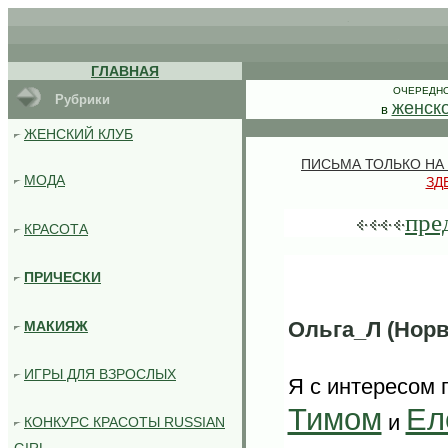
.
.
ГЛАВНАЯ
ОЧЕРЕДН
Рубрики
женск
в
ЖЕНСКИЙ КЛУБ
ПИСЬМА ТОЛЬКО НА
МОДА
З
Д
пре
КРАСОТА
ПРИЧЕСКИ
Ольга_Л (Норве
МАКИЯЖ
ИГРЫ ДЛЯ ВЗРОСЛЫХ
Я с интересом 
Тимом
Ел
и
КОНКУРС КРАСОТЫ RUSSIAN