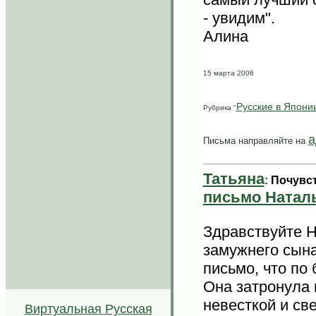
- увидим".
Алина
15 марта 2006
Русские в Япони
Рубрика "
а
Письма направляйте на
Татьяна
:
Почувст
письмо Наталь
Здравствуйте Н
замужнего сына
письмо, что по
Она затронула
.
невесткой и св
Виртуальная Русская