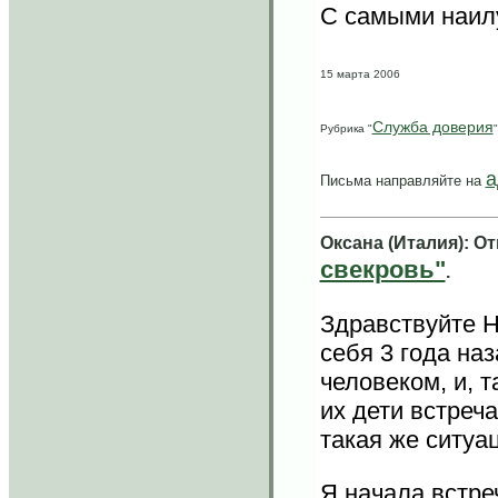
С самыми наил
15 марта 2006
Служба доверия
Рубрика "
"
а
Письма направляйте на
Оксана (Италия): О
свекровь"
.
Здравствуйте Н
себя 3 года на
человеком, и, т
их дети встреч
такая же ситуа
Я начала встре