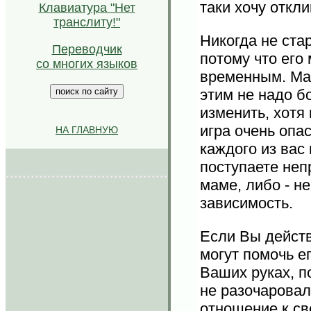
таки хочу откл
Клавиатура "Нет
транслиту!"
Никогда не ста
.
Переводчик
потому что его
со многих языков
временным. Мам
.
этим не надо б
изменить, хотя
.
игра очень опас
НА ГЛАВНУЮ
каждого из вас 
поступаете неп
.......................................
маме, либо - н
зависимость.
Если Вы действ
могут помочь ег
Ваших руках, по
не разочаровал
отношение к св