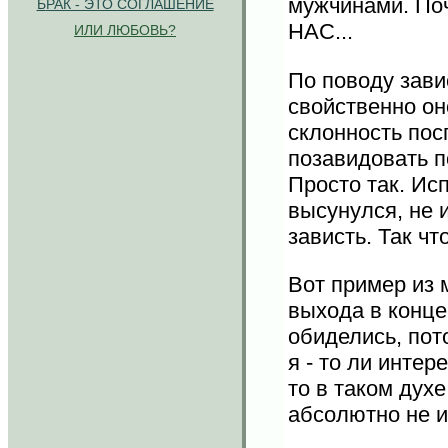
мужчинами. Поч
Б
РАК - ЭТО СОГЛАШЕНИЕ
НАС...
ИЛИ ЛЮБОВЬ?
По поводу зави
свойственно он
склонность пос
позавидовать п
Просто так. Исп
высунулся, не 
зависть. Так чт
Вот пример из 
выхода в конце
обиделись, пото
я - то ли интер
то в таком духе
абсолютно не 