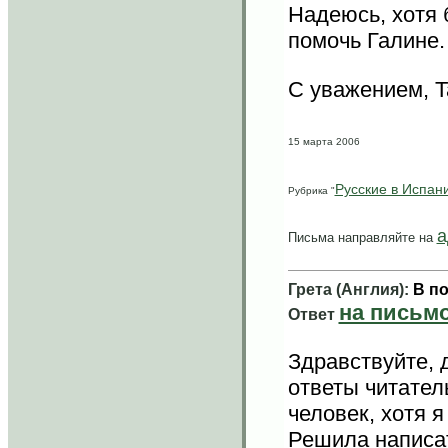
Надеюсь, хотя 
помочь Галине
С уважением, Ta
15 марта 2006
Русские в Испан
Рубрика "
а
Письма направляйте на
Грета (Англия):
В по
на письм
Ответ
Здравствуйте, 
ответы читател
человек, хотя я
Решила написать