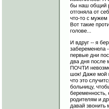
бы наш общий р
отгоняла от себ
что-то с мужем 
Вот такие прот
голове...
И вдруг -- я б
забеременела -
первые дни пос
два дня после 
ПОЧТИ невозмож
.
шок! Даже мой 
что это случит
больницу, чтоб
беременность, 
родителям и др
давай звонить м