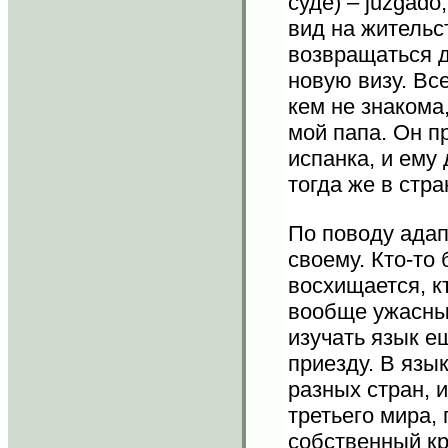
суде) – juzgad
вид на жительс
возвращаться д
новую визу. Вс
кем не знакома
мой папа. Он пр
испанка, и ему
тогда же в стр
По поводу адап
своему. Кто-то
восхищается, к
вообще ужасным
изучать язык е
приезду. В язы
разных стран, 
третьего мира,
собственный кр