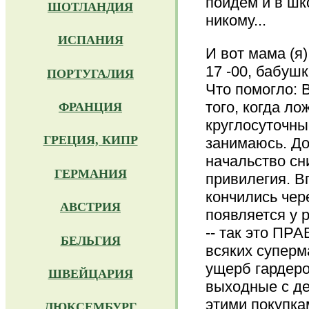
пойдем и в шко
ШОТЛАНДИЯ
никому...
ИСПАНИЯ
И вот мама (я)
17 -00, бабуш
ПОРТУГАЛИЯ
Что помогло: 
того, когда ло
ФРАНЦИЯ
круглосуточные
ГРЕЦИЯ, КИПР
занимаюсь. Доч
начальство сн
ГЕРМАНИЯ
привилегия. В
кончились чере
АВСТРИЯ
появляется у 
-- так это ПР
БЕЛЬГИЯ
всяких суперма
ущерб гардеро
ШВЕЙЦАРИЯ
выходные с дет
этими покупка
ЛЮКСЕМБУРГ