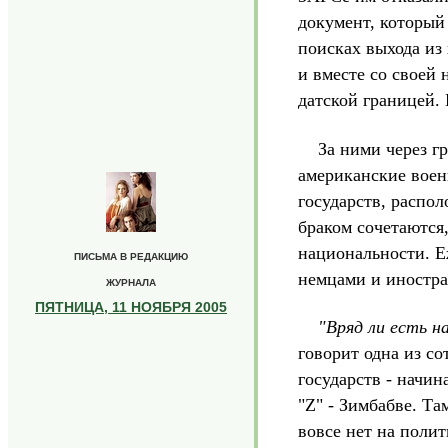
документ, который 
поисках выхода из
и вместе со своей 
датской границей.
За ними через гра
.
американские воен
государств, распо
браком сочетаются,
национальности. Е
ПИСЬМА В РЕДАКЦИЮ
немцами и иностр
ЖУРНАЛА
ПЯТНИЦА, 11 НОЯБРЯ 2005
"Вряд ли есть н
говорит одна из с
государств - начин
"Z" - Зимбабве. Та
вовсе нет на поли