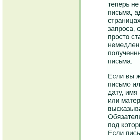
теперь не
письма, а
страницах
запроса, 
просто ст
немедлен
полученны
письма.
Если вы ж
письмо ил
дату, имя
или матер
высказыва
Обязатель
под котор
Если пись