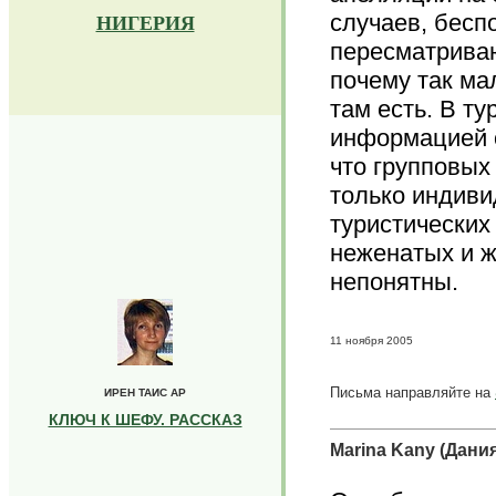
случаев, беспо
НИГЕРИЯ
пересматриваю
почему так ма
там есть. В ту
информацией о
что групповых
только индиви
туристических
неженатых и ж
непонятны.
11 ноября 2005
Письма направляйте на
ИРЕН ТАИС АР
КЛЮЧ К ШЕФУ. РАССКАЗ
Marina Kany (Дания