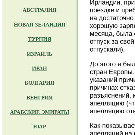
Ирландии, при
поездке и пре
АВСТРАЛИЯ
на достаточно
НОВАЯ ЗЕЛАНДИЯ
хорошую зарпл
месяца, была 
ТУРЦИЯ
отпуск за свой
отпускали).
ИЗРАИЛЬ
До этого я бы
ИРАН
стран Европы.
указаний прич
БОЛГАРИЯ
причинах отка
разъяснений, 
ВЕНГРИЯ
апелляцию (чт
апелляцию от
АРАБСКИЕ ЭМИРАТЫ
Как показывае
ЮАР
апелляций на 