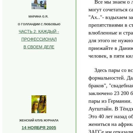
Все мы знаем о ли
могут сочетаться с
"Ах.."- вздыхаем 
МАРИНА G.R.
препятствиями в с
О ГОЛЛАНДИИ С ЛЮБОВЬЮ
ЧАСТЬ 2: КАЖДЫЙ -
влюбленные и стра
ПРОФЕССИОНАЛ
для этого не нужно
В СВОЕМ ДЕЛЕ
приежайте в Данию,
человек, в пяти к
Здесь пары со все
формальностей. Да
браков", "свадебна
заключено 23 200 б
пары из Германии. 
Аугштайн. В Тёндэ
Это 40 лет назад 
ЖЕНСКИЙ КЛУБ ЖУРНАЛА
жениться на африка
14 НОЯБРЯ 2005
ЗАГСе им отказали