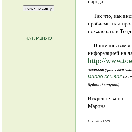
народа!
Так что, как види
проблемы или прос
пожаловать в Тёнд
НА ГЛАВНУЮ
.........................................
В помощь вам я п
информацией на да
http://www.to
проверки урла сайт бы
много ссылок
на не
будет доступна).
Искренне ваша
Марина
11 ноября 2005