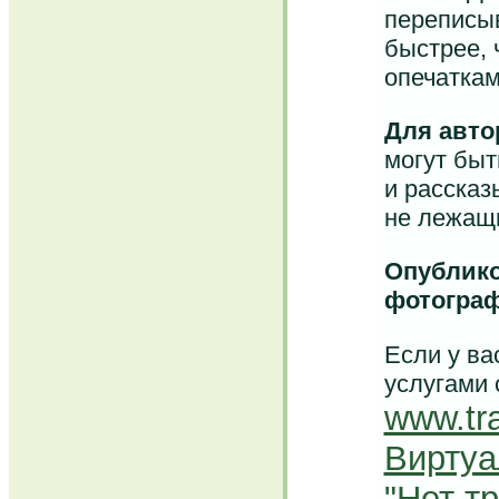
переписыв
быстрее, 
опечаткам
Для авто
могут быт
и рассказ
не лежащи
Опублико
фотограф
Если у ва
услугами 
www.tra
Виртуа
"Нет т