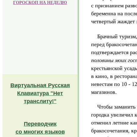
Г
ОРОСКОП НА НЕДЕЛЮ
с признанием разво
беременна на после
четвертый жаждет
Брачный туризм, н
перед бракосочета
подтверждается ра
половины моих гос
крестьянской усадь
в кино, в ресторан
невестам по 10 - 1
Виртуальная Русская
магазинов.
Клавиатура "Нет
транслиту!"
Чтобы заманить в
городка увеличил 
отменил летние ка
Переводчик
бракосочетания, кр
со многих языков