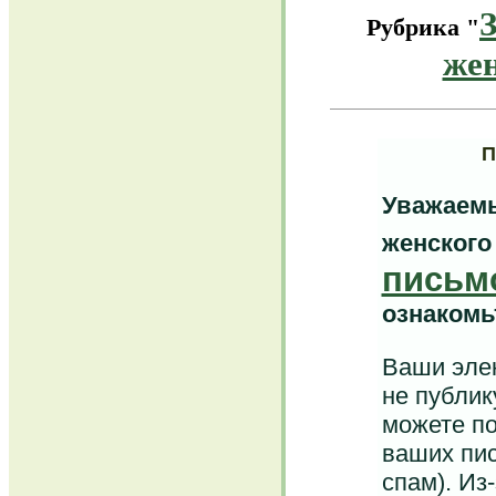
Рубрика "
же
П
Уважаемы
женского
письм
ознакомь
Ваши элек
не публик
можете по
ваших пис
спам). Из