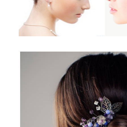
.....