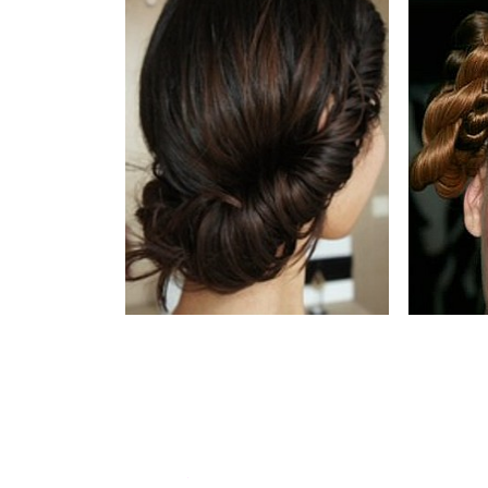
...
.