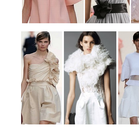
.
.
.
.