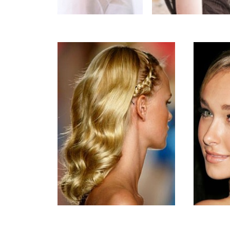
...
......