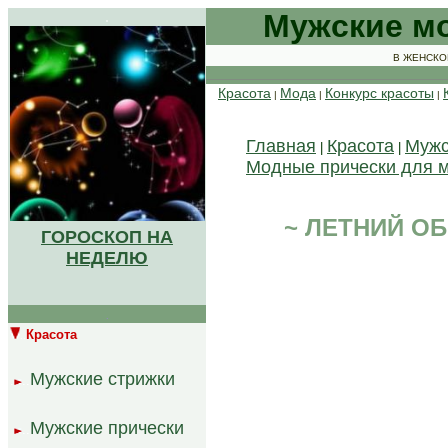
.
Мужские мо
В ЖЕНСК
Красота
Мода
Конкурс красоты
|
|
|
Главная
Красота
Мужс
|
|
Модные прически для 
~ ЛЕТНИЙ ОБ
ГОРОСКОП НА
НЕДЕЛЮ
.
Красота
..
Мужские стрижки
.
..
Мужские прически
.
..