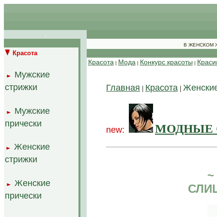
.
.
.
.
.
В ЖЕНСКОМ
Красота
..
Красота
Мода
Конкурс красоты
Краси
|
|
|
Мужские
.
..
стрижки
Главная
Красота
Женские
|
|
Мужские
.
..
прически
МОДНЫЕ 
new:
Женские
..
.
стрижки
~
Женские
.
..
СЛИ
прически