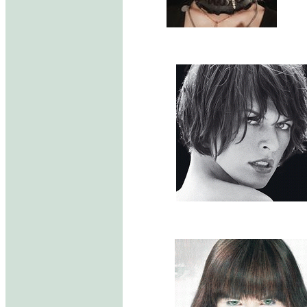
.......