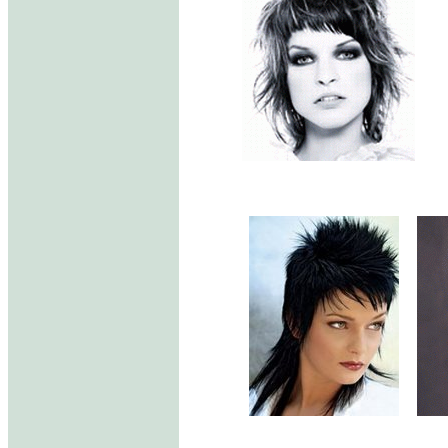
.....
...