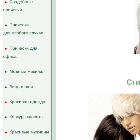
Свадебные
..
..
прически
Прически
..
..
для особого случая
Прически для
..
..
офиса
Модный макияж
..
..
Сти
Лицо и шея
..
..
Красивая одежда
..
..
Конкурс красоты
..
..
Красивые мужчины
..
..