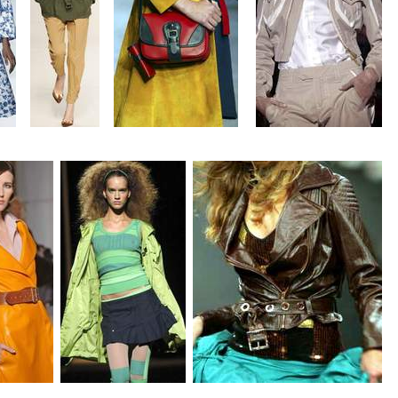
....
....
.....
..
..