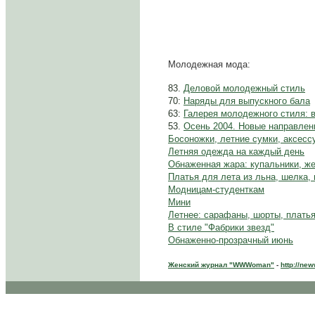
Молодежная мода:
83.
Деловой молодежный стиль
70:
Наряды для выпускного бала
63:
Галерея молодежного стиля: 
53.
Осень 2004. Новые направле
Босоножки, летние сумки, аксесс
Летняя одежда на каждый день
Обнаженная жара: купальники, ж
Платья для лета из льна, шелка,
Модницам-студенткам
Мини
Летнее: сарафаны, шорты, плать
В стиле "Фабрики звезд"
Обнаженно-прозрачный июнь
Женский журнал "WWWoman"
-
http://ne