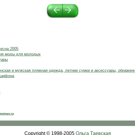
...
весна 2005
ния моды для молодых
уары
енская и мужская пляжная одежда, летние сумки и аксессуары, обнаже
 шифона
я
wwoman.ru
Copyright © 1998-2005
Ольга Таевская