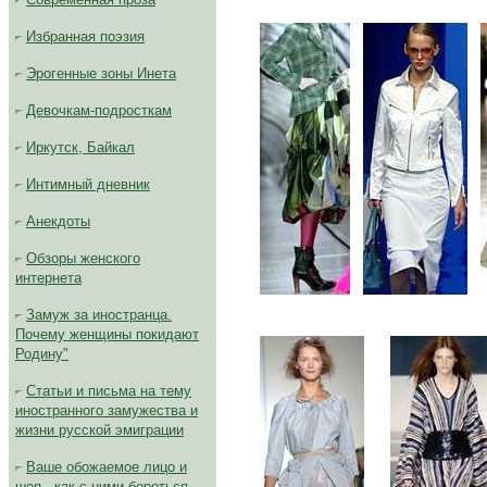
Избранная поэзия
Эрогенные зоны Инета
Девочкам-подросткам
Иркутск, Байкал
Интимный дневник
Анекдоты
Обзоры женского
интернета
...
...
Замуж за иностранца.
Почему женщины покидают
Родину"
Статьи и письма на тему
иностранного замужества и
жизни русской эмиграции
Ваше обожаемое лицо и
шея - как с ними бороться