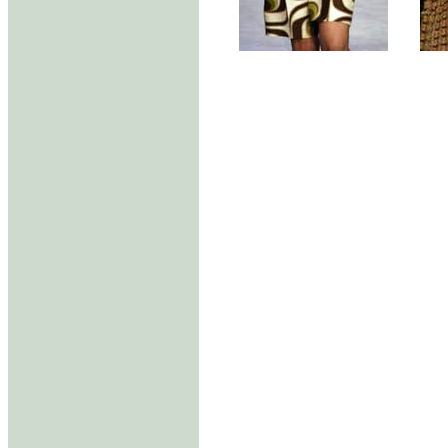
........