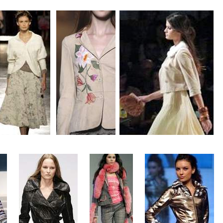
...
..