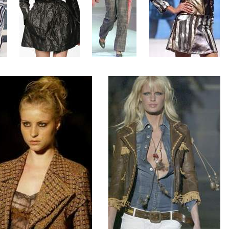
......
......
......