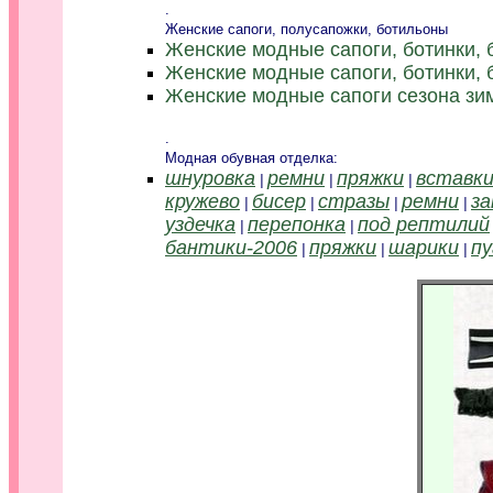
.
Женские сапоги, полусапожки, ботильоны
Женские модные сапоги, ботинки, 
Женские модные сапоги, ботинки, 
Женские модные сапоги сезона зи
.
Модная обувная отделка:
шнуровка
ремни
пряжки
вставки
|
|
|
кружево
бисер
стразы
ремни
за
|
|
|
|
уздечка
перепонка
под рептилий
|
|
бантики-2006
пряжки
шарики
пу
|
|
|