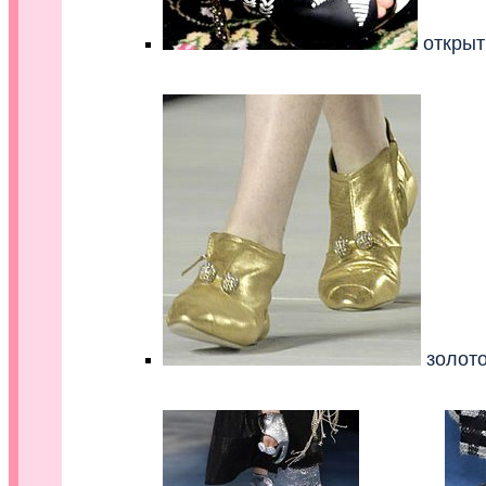
открыт
золот