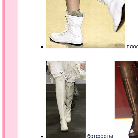
пло
ботфорты