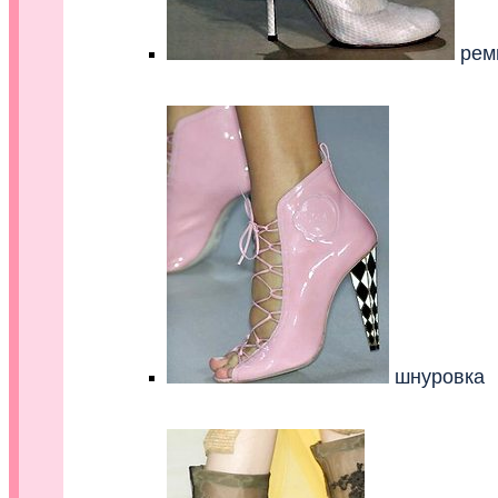
рем
шнуровка