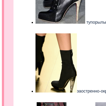
тупорылы
заостренно-ок