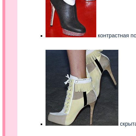
контрастная п
скрыт