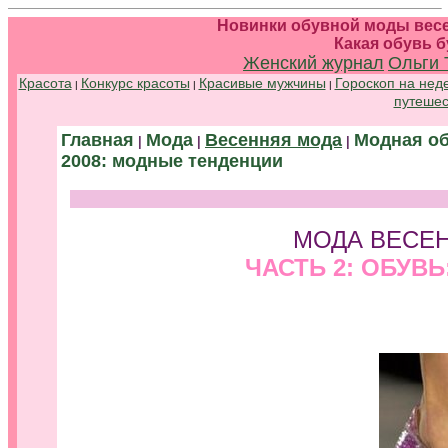
Новинки обувной моды весе
Какая обувь б
Женский журнал
Ольги 
Красота
Конкурс красоты
Красивые мужчины
Гороскоп на нед
|
|
|
путешес
Главная
Мода
Весенняя мода
Модная о
|
|
|
2008: модные тенденции
МОДА ВЕСЕ
ЧАСТЬ 2: ОБУВ