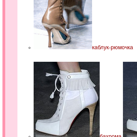
каблук-рюмочка
бахрома