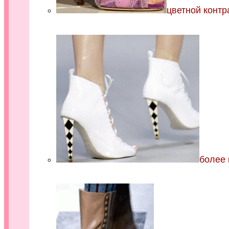
цветной контр
более 