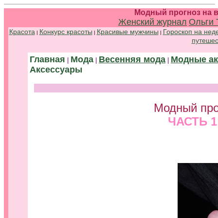
Модный прогноз на в
Женский журнал
Ольги 
Красота
Конкурс красоты
Красивые мужчины
Гороскоп на нед
|
|
|
путешес
Главная
Мода
Весенняя мода
Модные ак
|
|
|
Аксессуары
Модный про
ЧАСТЬ 