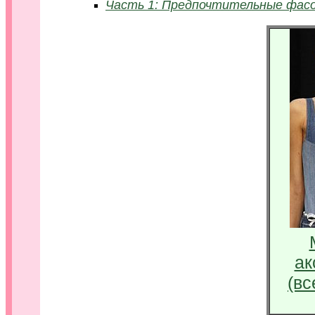
Часть 1: Предпочтительные фасо
ак
(вс