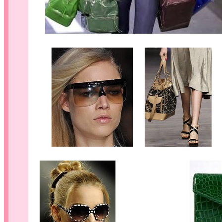
....
...
.