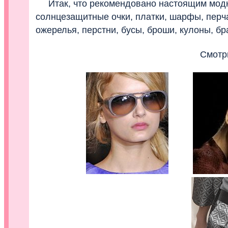
Итак, что рекомендовано настоящим модни
солнцезащитные очки, платки, шарфы, перчат
ожерелья, перстни, бусы, броши, кулоны, б
Смотрит
........