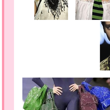
.....