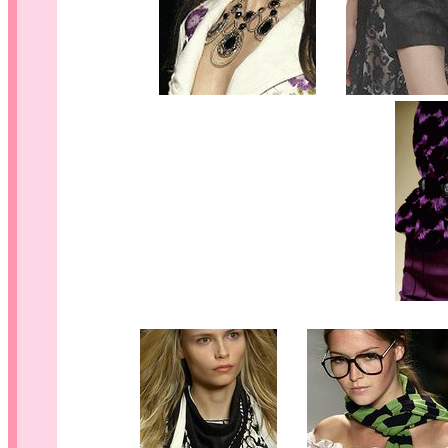
.....