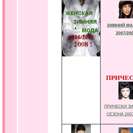
ЗИМНИЙ М
2007/20
ПРИЧЕС
ПPИЧЕCKИ З
СЕЗОНА 200