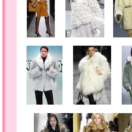
......
.....
......
......