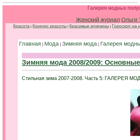
Галерея модных полуш
Женский журнал
Ольги 
Красота
Конкурс красоты
Красивые мужчины
Гороскоп на 
|
|
|
Главная
Мода
Зимняя мода
Галерея модны
|
|
|
Зимняя мода 2008/2009: Основны
Стильная зима 2007-2008. Часть 5: ГАЛЕРЕЯ