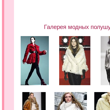
Галерея модных полушу
.......
.......