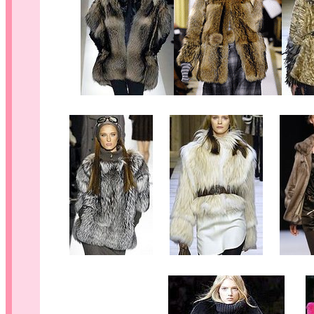
....
....