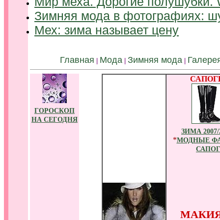
Мир меха. Дорогие полушубки. 
Зимняя мода в фотографиях: шу
Мех: зима называет цену
.
Главная
Мода
Зимняя мода
Галерея
|
|
|
САПОГ
ГОРОСКОП
НА СЕГОДНЯ
ЗИМА 2007/
*
МОДНЫЕ Ф
САПО
МАКИ