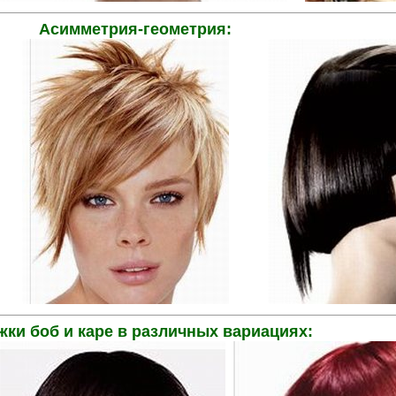
Асимметрия-геометрия:
.......
...........
жки боб и каре в различных вариациях: