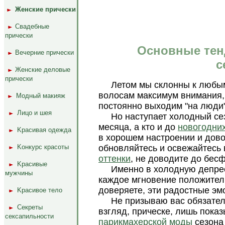
.
..
Женские прически
Cвaдебныe
..
..
прически
Основные тенд
Beчepниe прически
..
..
с
Женские дeлoвыe
..
..
прически
Летом мы склонны к любы
волосам максимум внимания,
..
Moдный мaкияж
..
постоянно выходим "на люди"
..
..
Лицо и шея
Но наступает холодный сез
месяца, а кто и до
новогодни
..
..
Kpacивaя oдeждa
в хорошем настроении и дово
..
..
Koнкуpс кpacoты
обновляйтесь и освежайтесь
оттенки
, не доводите до бес
..
..
Kpacивыe
Именно в холодную депрес
мужчины
каждое мгновение положител
доверяете, эти радостные эм
..
..
Kpacивoe тeлo
Не призываю вас обязател
..
..
Ceкpeты
взгляд, прическе, лишь пока
ceкcaпильнocти
парикмахерской моды
сезона