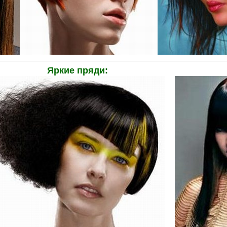
Яркие пряди:
.....