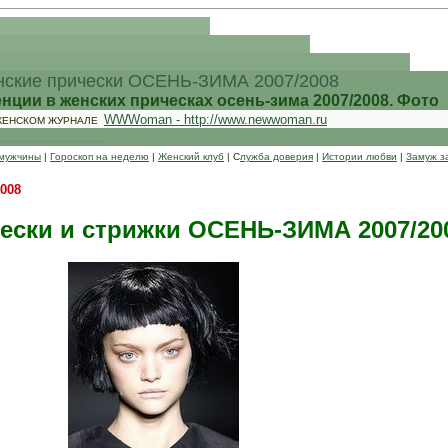
ские прически ОСЕНЬ-ЗИМА 2007/2008
ции в женских прическах осень-зима 2007/2008. Фото
WWWoman - http://www.newwoman.ru
ЖЕНСКОМ ЖУРНАЛЕ
мужчины
|
Гopocкоп на нeдeлю
|
Жeнcкий клуб
| C
лужбa дoвepия
|
Иcтopии любви
|
Зaмуж з
008
.
ески и стрижки ОСЕНЬ-ЗИМА 2007/20
.