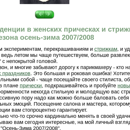
.
.
енции в женских прическах и стриж
езона осень-зима 2007/2008
м экспериментам, перекрашиваниям и
стрижкам
, и 
 ведь летом мы чаще путешествуем, больше развлек
 с непокрытой головой.
он, и многие забывают дорогу к парикмахеру - кто н
х праздников
. Это большая и роковая ошибка! Хотите
льными собой - чаще посещайте своего стилиста, о
 в плане
прически
, подкрашивайтесь и пробуйте
новы
форменности некогда стильную и молодящую вас стр
сивную пору надо как можно больше баловать себя 
ьных эмоций. Посещение салона и мастера, котором
оции вам стопроцентно гарантирует.
ьно что-то срочно кардинально менять в своей удачн
зываю вам сегодня интересные, на мой личный взгля
 "Осень-Зима 2007/2008".