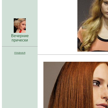
Beчepниe
пpичecки
ГЛАВНАЯ