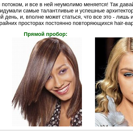
потоком, и все в ней неумолимо меняется! Так дава
придумали самые талантливые и успешные архитекто
 день, и, вполне может статься, что все это - лишь 
крайних просторах постоянно повторяющихся hair-ва
Прямой пробор:
..........
...........