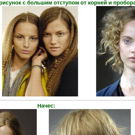
исунок с большим отступом от корней и пробор
..
...............
Начес: