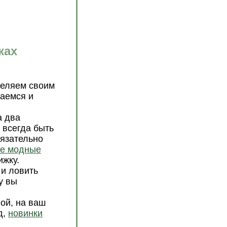
ках
уделяем своим
аемся и
а два
 всегда быть
бязательно
е модные
ижку.
и ловить
у вы
ой, на ваш
д,
новинки