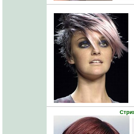
....
Стри