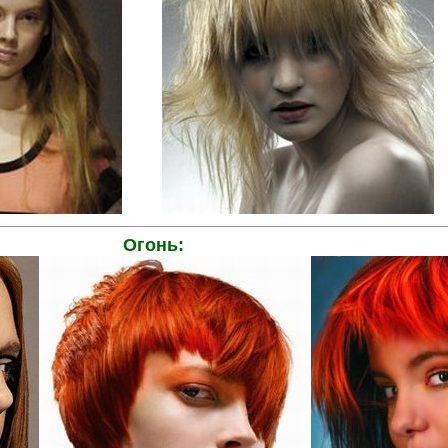
..........
Огонь: