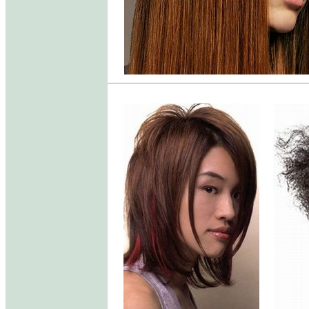
.....