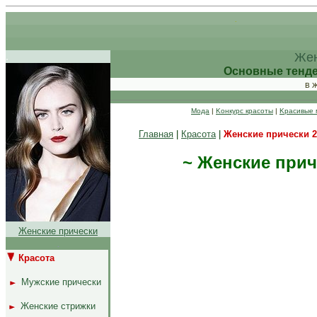
.
.
.
.
Жен
Основные тенден
В 
Moдa
|
Koнкуpc кpacoты
|
Kpacивые 
Главная
|
Красота
|
Женские прически 2
~ Женские прич
Женские прически
.
Кpacoтa
..
.
..
Mужcкиe пpичecки
..
Жeнcкиe cтpижки
.