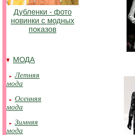
Дубленки - фото
новинки с модных
показов
МОДА
..
Летняя
..
..
мода
Осенняя
..
..
мода
Зимняя
..
..
мода