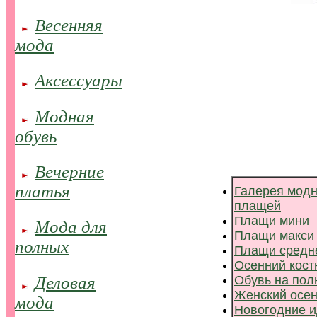
Весенняя
..
..
мода
Аксессуары
..
..
.
..
Модная
..
..
обувь
Вечерние
..
..
платья
Галерея модн
плащей
Плащи мини
Мода для
..
..
Плащи макси
полных
Плащи средн
Осенний кос
Деловая
Обувь на пол
..
..
Женский осен
мода
Новогодние 