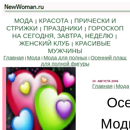
МОДА
КРАСОТА
ПРИЧЕСКИ И
|
|
СТРИЖКИ
ПРАЗДНИКИ
ГОРОСКОП
|
|
НА СЕГОДНЯ, ЗАВТРА, НЕДЕЛЮ
|
ЖЕНСКИЙ КЛУБ
КРАСИВЫЕ
|
МУЖЧИНЫ
Главная
Мода
Мода для полных
Осенний плащ
|
|
|
для полной фигуры
10 АВГУСТА 2006
Главная
Мода
|
Осе
Мод