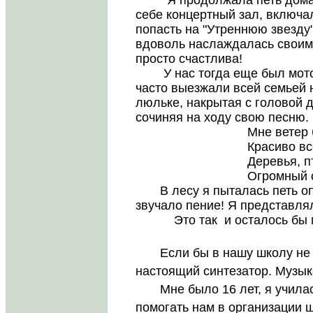
Я продолжала петь дома п
себе концертный зал, включа
попасть на "Утреннюю звезду
вдоволь наслаждалась своим
просто счастлива!
У нас тогда еще был мотоц
часто выезжали всей семьей н
люльке, накрытая с головой 
сочиняя на ходу свою песню.
Мне ветер бьет 
Красиво все во
Деревья, птицы.
Огромный солнца
В лесу я пыталась петь опе
звучало пение! Я представлял
Это так и осталось бы мо
Если бы в нашу школу не ус
настоящий синтезатор. Музыка
Мне было 16 лет, я училась
помогать нам в организации