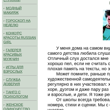
СТРИЖКИ
МОДНЫЙ
МАКИЯЖ
ГОРОСКОП НА
НЕДЕЛЮ
КОНКУРС
КРАСОТЫ RUSSIAN
GIRL
У меня дома на самом видно
ГАЛЕРЕЯ
самого детства любила слушат
КРАСИВЫХ
Отличный слух достался мне 
МУЖЧИН
хорошо пел, если не считать 
ИГРЫ ДЛЯ
плохая память на тексты, но 
ВЗРОСЛЫХ
Может помните, раньше пр
художественной самодеятельн
СЛУЖБА
регулярно в них участвовал: 
ДОВЕРИЯ
хоре, дуэтом и даже пару раз
ТАНГО С
и взрослые, и дети. Я тоже ре
ПСИХОЛОГОМ
От школы всегда требовал
номера, стихи и сценки. Мы с
ЖЕНСКОЕ
ОДИНОЧЕСТВО