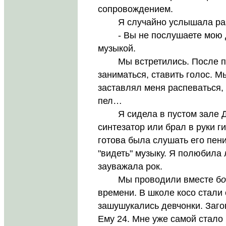
сопровождением.
Я случайно услышала разг
- Вы не послушаете мою до
музыкой.
Мы встретились. После про
заниматься, ставить голос. М
заставлял меня распеваться, 
пел…
Я сидела в пустом зале До
синтезатор или брал в руки г
готова была слушать его пен
"видеть" музыку. Я полюбила 
зауважала рок.
Мы проводили вместе б
о
времени. В школе косо стали 
зашушукались девчонки. Заг
Ему 24. Мне уже самой стало 