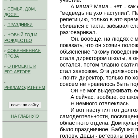
участие.
А мама? Мама - нет, - как о
СЕМЬЯ, ДОМ,
"медведь на ухо наступил". П
ДОСУГ
репетицию, только в это врем
ПРАЗДНИКИ
сбивался с такта, забывал сл
разговаривал.
НОВЫЙ ГОД И
Он, вообще, на людях с мам
РОЖДЕСТВО
показать, что он хозяин поло
СОВРЕМЕННАЯ
объяснение такому поведени
ПРОЗА
стала директором школы, а он
остался, потом плавно скатил
О ПРОЕКТЕ И
стал завхозом. Эта должност
ЕГО АВТОРЕ
- почти директор, только по 
совсем не нравилось быть по
РЕКЛАМОДАТЕЛЯМ
Он не мог выдерживать ее с
А сейчас, вообще, со шк
Я немного отвлеклась...
И вот наступил тот долгожд
самодеятельности, посвящен
НА ГЛАВНУЮ
областного отдела. Дом культ
было праздничное. Бабушки п
голову. Деды - ветераны вой