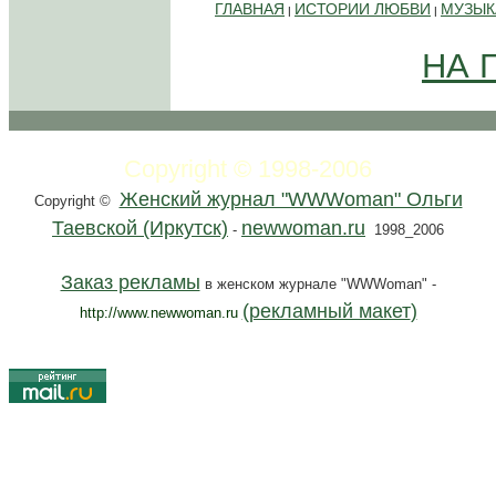
ГЛАВНАЯ
ИСТОРИИ ЛЮБВИ
МУЗЫК
|
|
НА 
Copyright © 1998-2006
Женский журнал "WWWoman" Ольги
Copyright ©
Таевской (Иркутск)
newwoman.ru
-
1998_2006
Заказ рекламы
в женском журнале "WWWoman" -
(рекламный макет
)
http://www.newwoman.ru