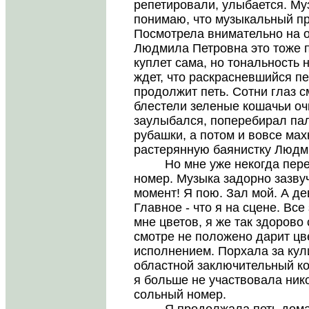
репетировали, улыбается. Муз
понимаю, что музыкальный пр
Посмотрела внимательно на от
Людмила Петровна это тоже п
куплет сама, но тональность 
ждет, что раскрасневшийся пе
продолжит петь. Сотни глаз с
блестели зеленые кошачьи очи
заулыбался, поперебирал па
рубашки, а потом и вовсе мах
растерянную баянистку Людм
Но мне уже некогда пережи
номер. Музыка задорно зазвуч
момент! Я пою. Зал мой. А де
Главное - что я на сцене. Вс
мне цветов, я же так здорово 
смотре не положено дарит ц
исполнением. Порхала за кул
областной заключительный ко
я больше не участвовала нико
сольный номер.