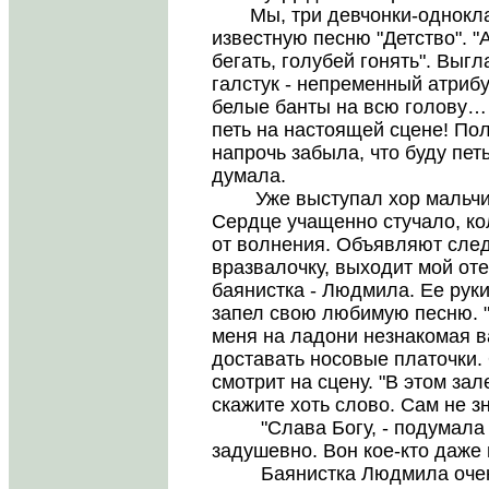
Мы, три девчонки-одноклас
известную песню "Детство". "А
бегать, голубей гонять". Вы
галстук - непременный атриб
белые банты на всю голову… Н
петь на настоящей сцене! Пол
напрочь забыла, что буду петь
думала.
Уже выступал хор мальчико
Сердце учащенно стучало, к
от волнения. Объявляют след
вразвалочку, выходит мой оте
баянистка - Людмила. Ее рук
запел свою любимую песню. "
меня на ладони незнакомая в
доставать носовые платочки.
смотрит на сцену. "В этом за
скажите хоть слово. Сам не 
"Слава Богу, - подумала я,
задушевно. Вон кое-кто даже 
Баянистка Людмила очень 