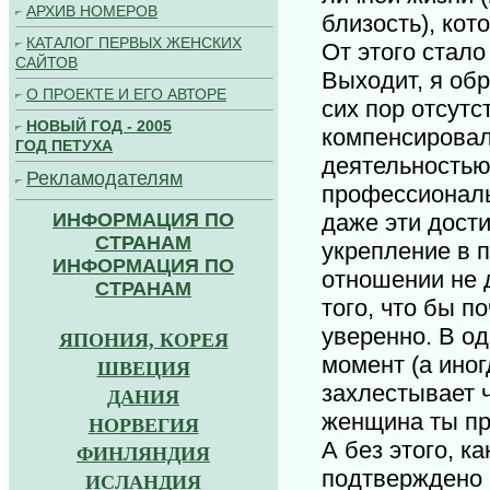
АРХИВ НОМЕРОВ
близость), кото
КАТАЛОГ ПЕРВЫХ ЖЕНСКИХ
От этого стало
САЙТОВ
Выходит, я обр
О ПРОЕКТЕ И ЕГО АВТОРЕ
сих пор отсутс
НОВЫЙ ГОД - 2005
компенсировал
ГОД ПЕТУХА
деятельностью
Рекламодателям
профессиональ
ИНФОРМАЦИЯ ПО
даже эти дости
СТРАНАМ
укрепление в 
ИНФОРМАЦИЯ ПО
отношении не 
СТРАНАМ
того, что бы п
уверенно. В о
ЯПОНИЯ, КОРЕЯ
момент (а иног
ШВЕЦИЯ
захлестывает ч
ДАНИЯ
женщина ты пр
НОРВЕГИЯ
А без этого, к
ФИНЛЯНДИЯ
подтверждено 
ИСЛАНДИЯ