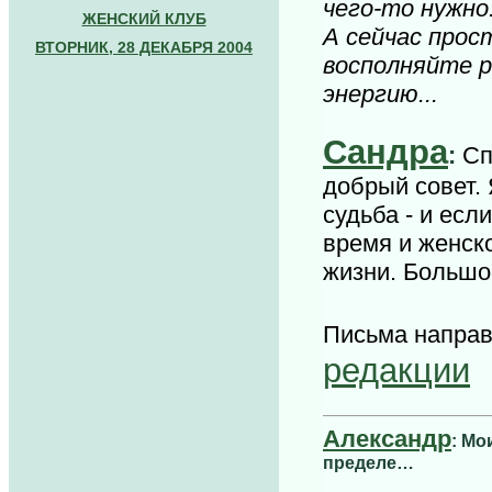
чего-то нужно.
ЖЕНСКИЙ КЛУБ
А сейчас про
ВТОРНИК, 28 ДЕКАБРЯ 2004
восполняйте 
энергию...
Сандра
:
Сп
добрый совет. 
судьба - и есл
время и женск
жизни. Большо
Письма напра
редакции
Александр
: Мо
пределе…