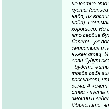
нечестно это:
кусты (деньги
надо, их вос
надо). Понима
хорошего. Но 
что сердце бу
болеть, уж по
смириться и п
нужен отец. И
если будут ск
- будете жить
тогда себя ви
расскажет, чт
дома. А хочет
отец - пусть 
эмоции и веде
Объясните, ч