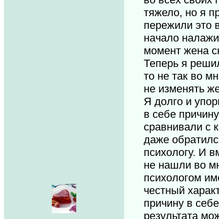
тяжело, но я 
пережили это 
начало налажив
момент жена сн
Теперь я решил
то не так во м
не изменять ж
Я долго и упор
в себе причину
сравнивали с к
даже обратилс
психологу. И в
не нашли во м
психологом им
честный характ
причину в себе
результата мо