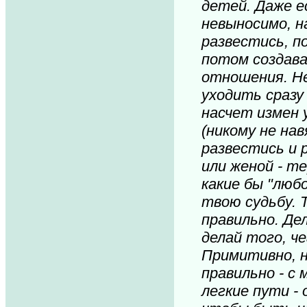
детей. Даже е
невыносимо, н
развестись, п
потом создав
отношения. Не
уходить сразу
насчет измен 
(никому не на
развестись и 
или женой - те
какие бы "любо
твою судьбу. 
правильно. Де
делай того, че
Примитивно, 
правильно - с 
легкие пути - 