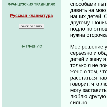
способами пыт
ФРАНЦУЗСКИХ ТРАДИЦИЯХ
давить на мою
Р
усская клавиатура
наших детей. С
другому. Поним
подло по отно
нужна отсрочк
Мое решение у
НА ГЛАВНУЮ
.........................................
серьезно и об
детей и жену я
только я не по
жене о том, ч
расстаться нав
говорит, что л
могу заставить
люблю другую 
сильно.