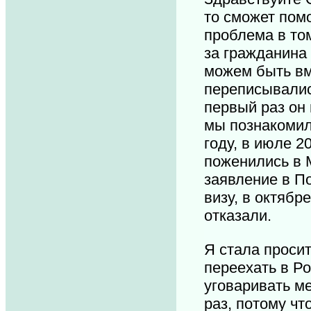
то сможет пом
проблема в то
за гражданина
можем быть в
переписывались
первый раз он 
мы познакомил
году, в июле 2
поженились в 
заявление в П
визу, в октябр
отказали.
Я стала проси
переехать в Ро
уговаривать м
раз, потому чт