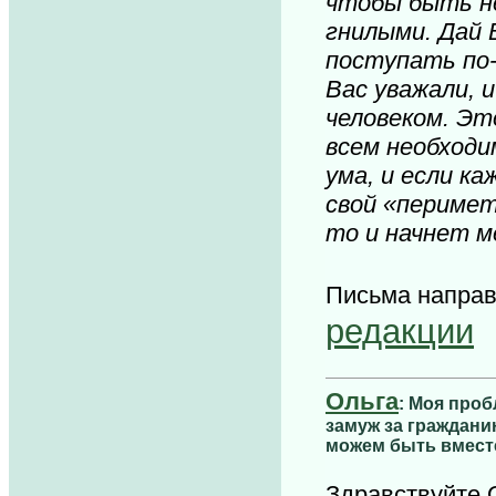
чтобы быть н
гнилыми. Дай 
поступать по-
Вас уважали, 
человеком. Эт
всем необходи
ума, и если к
свой «перимет
то и начнет 
Письма напра
редакции
Ольга
: Моя проб
замуж за граждани
можем быть вмест
Здравствуйте О