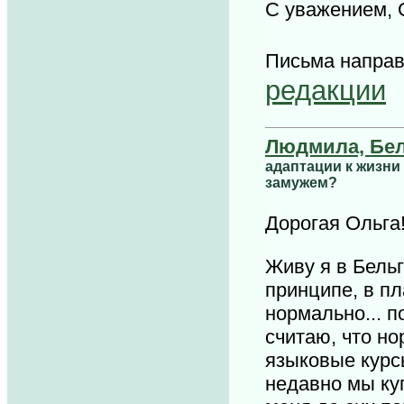
С уважением, 
Письма напра
редакции
Людмила, Бе
адаптации к жизни
замужем?
Дорогая Ольга
Живу я в Бельг
принципе, в п
нормально... п
считаю, что но
языковые курс
недавно мы куп