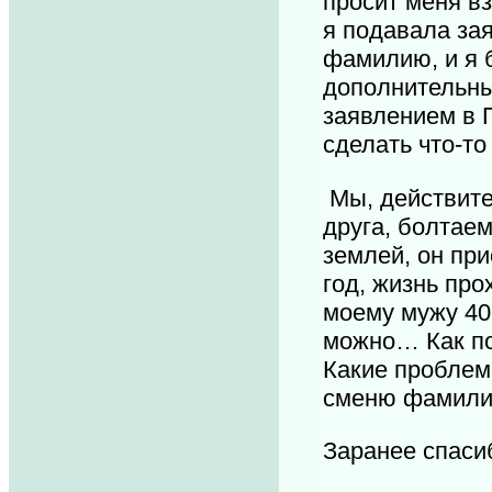
просит меня в
я подавала за
фамилию, и я б
дополнительны
заявлением в 
сделать что-т
Мы, действите
друга, болтае
землей, он при
год, жизнь прох
моему мужу 40 
можно… Как по
Какие проблем
сменю фамили
Заранее спаси