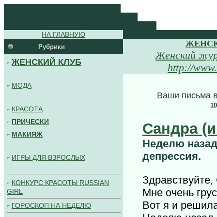
.
.
.
НА ГЛАВНУЮ
ЖЕНСК
Рубрики
Женский жу
ЖЕНСКИЙ КЛУБ
http://ww
МОДА
Ваши письма в
1
КРАСОТА
ПРИЧЕСКИ
Сандра (и
МАКИЯЖ
Неделю назад
депрессия.
ИГРЫ ДЛЯ ВЗРОСЛЫХ
Здравствуйте,
КОНКУРС КРАСОТЫ RUSSIAN
Мне очень грус
GIRL
Вот я и решил
ГОРОСКОП НА НЕДЕЛЮ