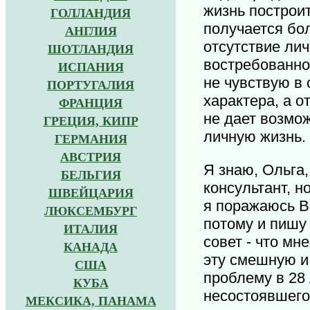
жизнь построи
ГОЛЛАНДИЯ
получается бо
АНГЛИЯ
отсутствие лич
ШОТЛАНДИЯ
востребованнос
ИСПАНИЯ
не чувствую в 
ПОРТУГАЛИЯ
характера, а о
ФРАНЦИЯ
не дает возмо
ГРЕЦИЯ, КИПР
личную жизнь.
ГЕРМАНИЯ
АВСТРИЯ
Я знаю, Ольга,
БЕЛЬГИЯ
консультант, н
ШВЕЙЦАРИЯ
я поражаюсь В
ЛЮКСЕМБУРГ
потому и пишу
ИТАЛИЯ
совет - что мн
КАНАДА
эту смешную и
США
проблему в 28 
КУБА
несостоявшегос
МЕКСИКА, ПАНАМА