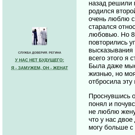
назад решили 
родился второй
очень люблю с
старался отно
любовью. Но 8
повторились у
высказывания 
СЛУЖБА ДОВЕРИЯ. РЕГИНА
всего этого я 
У НАС НЕТ БУДУЩЕГО:
Была даже мыс
Я - ЗАМУЖЕМ, ОН - ЖЕНАТ
жизнью, но мо
отбросила эту
Проснувшись о
понял и почув
не люблю жену 
что у нас двое 
могу больше с