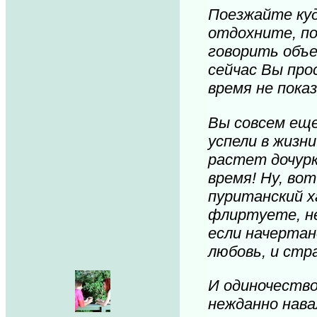
Поезжайте куд
отдохните, п
говорить объе
сейчас Вы про
время не пока
Вы совсем еще
успели в жизни
растет дочурк
время! Ну, вот
пуританский х
флиртуете, н
если начертан
любовь, и стр
И одиночество
нежданно нава