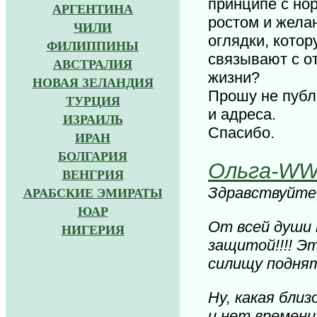
принципе с н
АРГЕНТИНА
ростом и жела
ЧИЛИ
оглядки, кото
ФИЛИППИНЫ
связывают с о
АВСТРАЛИЯ
жизни?
НОВАЯ ЗЕЛАНДИЯ
Прошу не публ
ТУРЦИЯ
и адреса.
ИЗРАИЛЬ
Спасибо.
ИРАН
БОЛГАРИЯ
Ольга-W
ВЕНГРИЯ
Здравствуйте
АРАБСКИЕ ЭМИРАТЫ
ЮАР
От всей души 
НИГЕРИЯ
защитой!!!! Э
силищу подня
Ну, какая близ
и нет времени