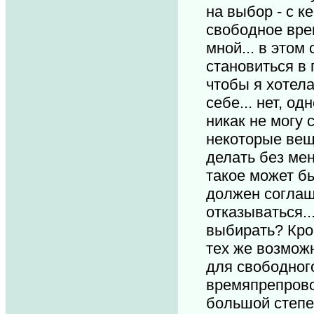
на выбор - с к
свободное врем
мной... в этом
становиться в п
чтобы я хотела
себе... нет, од
никак не могу 
некоторые вещ
делать без меня
такое может бы
должен соглаш
отказываться..
выбирать? Кром
тех же возможн
для свободног
времяпрепрово
большой степе