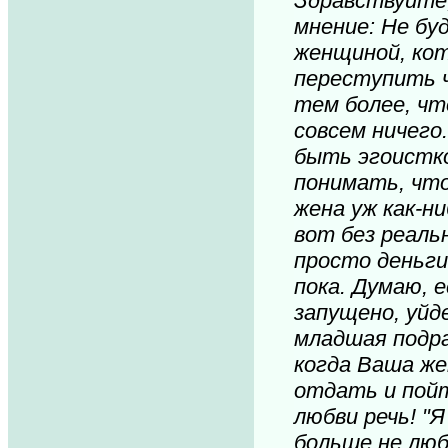
Здравствуйте,
мнение: Не бу
женщиной, кот
переступить ч
тем более, ч
совсем ничего
быть эгоистко
понимать, что
жена уж как-н
вот без реаль
просто деньги 
пока. Думаю, е
запущено, уйд
младшая подра
когда Ваша же
отдать и пойт
любви речь! "Я
больше не люб