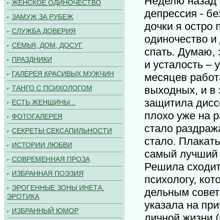
Неделю назад 
ЖЕНСКОЕ ОДИНОЧЕСТВО
депрессия - б
ЗАМУЖ ЗА РУБЕЖ
дочки я остро 
СЛУЖБА ДОВЕРИЯ
одиночество и
СЕМЬЯ, ДОМ, ДОСУГ
спать. Думаю,
ПРАЗДНИКИ
и усталость – 
ГАЛЕРЕЯ КРАСИВЫХ МУЖЧИН
месяцев работ
ТАНГО С ПСИХОЛОГОМ
выходных, и в 
защитила дисс
ЕСТЬ ЖЕНЩИНЫ...
плохо уже на р
ФОТОГАЛЕРЕЯ
стало раздраж
СЕКРЕТЫ СЕКСАПИЛЬНОСТИ
стало. Плакать
ИСТОРИИ ЛЮБВИ
самый лучший 
СОВРЕМЕННАЯ ПРОЗА
Решила сходит
ИЗБРАННАЯ ПОЭЗИЯ
психологу, кот
ЭРОГЕННЫЕ ЗОНЫ ИНЕТА.
дельным совет
ЭРОТИКА
указала на при
ИЗБРАННЫЙ ЮМОР
личной жизни (