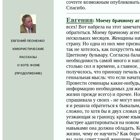
сочтете возможным опубликовать 
Спасибо.
Евгения
: Моему брачному а
всех! Вот набрела на этот замеча
обратиться. Моему брачному агент
нескольких месяцев. Женщины нач
ЕВГЕНИЙ ЛЕОНЕНКО
страну. Но одна из них мне призн
так не хотелось, как похрустеть
ЮМОРИСТИЧЕСКИЕ
Цветному бульвару. Согласна бала 
РАССКАЗЫ
необходимость самой много и напр
столько сил и времени, а главное
О КОТЕ ФОМЕ
получилось, что приношу печаль и
(ПРОДОЛЖЕНИЕ)
гениальная мысль: что если начат
Провести семинары какие-нибудь, 
информацию необходимых для жиз
жизни прежде всего) и прочее. Н
спрашивала у своих - не могут вн
я и решила обратиться к бывалым
сложно, то хотя бы в двух словах 
уезжающая за границу, кроме язык
быстрее адаптироваться на новом
навыками она должна обладать. К
жизни, чему ее научить? Как боро
вы дали совет такой женщине. Оч