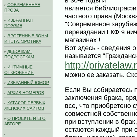
в 30-е годы и
СОВРЕМЕННАЯ
является библиографи
ПРОЗА
частного права (Москв
ИЗБРАННАЯ
"Современное зарубежн
ПОЭЗИЯ
переиздании ГКФ я нич
ЭРОГЕННЫЕ ЗОНЫ
магазинах !
ИНЕТА. ЭРОТИКА
Вот здесь - сведения 
ДЕВОЧКАМ-
называется "Гражданск
ПОДРОСТКАМ
http://privatelaw
ИНТИМНЫЕ
ОТКРОВЕНИЯ
можно ее заказать. Ск
ИЗБРАННЫЙ ЮМОР
Если Вы собираетесь 
АРХИВ НОМЕРОВ
заключения брака, вря
КАТАЛОГ ПЕРВЫХ
все, что приобретено 
ЖЕНСКИХ САЙТОВ
совместной собственн
О ПРОЕКТЕ И ЕГО
при вступлении в брак,
АВТОРЕ
остаются каждый при с