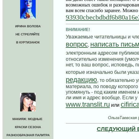
возможных ошибок и разочаровани
вам всем спасибо заранее. Можно 
93930cbecbdbdf6b80a16e
ИРИНА ВОЛОВА
ВНИМАНИЕ!
НЕ СТРЕЛЯЙТЕ
Уважаемые читательницы и чле
вопрос
написать пись
В КУРТИЗАНОК
,
электронным адресом публико
относительно изменения (умолч
нет, то ваш вопрос, исповедь, 
которые изначально были указ
редакцию
, то обязательно
материала, по поводу которог
упомянуть - под каким именем 
ли имя и адрес вообще. Если у 
www.translit.ru
cifiric
или
ОльгаТаевская 
МАКИЯЖ: МОДНЫЕ
КРАСКИ СЕЗОНА
СЛЕДУЮЩИЙ 
РАЗНООБРАЗНАЯ ПАЛИТРА