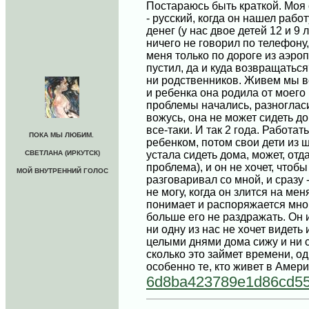
Постараюсь быть краткой. Моя 
- русский, когда он нашел рабо
денег (у нас двое детей 12 и 9
ничего не говорил по телефону,
меня только по дороге из аэроп
пустил, да и куда возвращаться
ни родственников. Живем мы все
и ребенка она родила от моего м
проблемы начались, разногласия
вожусь, она не может сидеть до
все-таки. И так 2 года. Работат
ПОКА МЫ ЛЮБИМ.
ребенком, потом свои дети из ш
СВЕТЛАНА (ИРКУТСК)
устала сидеть дома, может, отд
проблема), и он не хочет, чтоб
МОЙ ВНУТРЕННИЙ ГОЛОС
разговаривал со мной, и сразу 
не могу, когда он злится на меня
понимает и распоряжается мной
больше его не раздражать. Он 
ни одну из нас не хочет видеть
целыми днями дома сижу и ни с
сколько это займет времени, од
особенно те, кто живет в Амер
6d8ba423789e1d86cd5