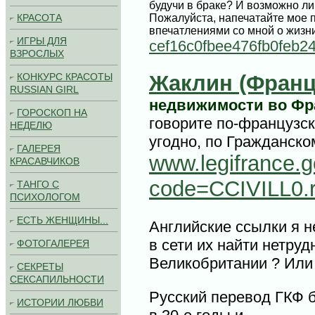
будучи в браке? И возможно ли
Пожалуйста, напечатайте мое п
КРАСОТА
впечатлениями со мной о жизни
ИГРЫ ДЛЯ
cef16c0fbee476fb0feb2
ВЗРОСЛЫХ
КОНКУРС КРАСОТЫ
Жаклин (Франц
RUSSIAN GIRL
недвижимости во Фр
ГОРОСКОП НА
говорите по-французск
НЕДЕЛЮ
угодно, по Гражданско
ГАЛЕРЕЯ
www.legifrance.g
КРАСАВЧИКОВ
code=CCIVILL0.
ТАНГО С
ПСИХОЛОГОМ
ЕСТЬ ЖЕНЩИНЫ...
Английские ссылки я н
в сети их найти нетруд
ФОТОГАЛЕРЕЯ
Великобритании ? Или 
СЕКРЕТЫ
СЕКСАПИЛЬНОСТИ
Русский перевод ГКФ 
ИСТОРИИ ЛЮБВИ