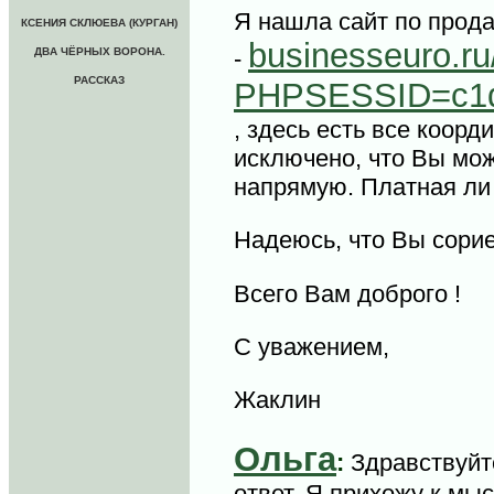
Я нашла сайт по прод
КСЕНИЯ СКЛЮЕВА (КУРГАН)
businesseuro.ru
ДВА ЧЁРНЫХ ВОРОНА.
-
РАССКАЗ
PHPSESSID=c1d
, здесь есть все коорд
исключено, что Вы мо
напрямую. Платная ли э
Надеюсь, что Вы сори
Всего Вам доброго !
С уважением,
Жаклин
Ольга
:
Здравствуйт
ответ. Я прихожу к мы