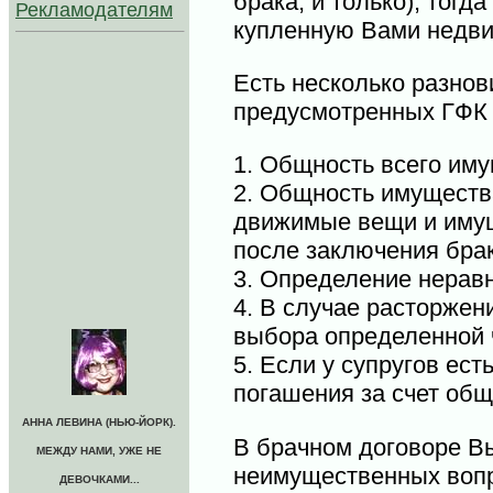
брака, и только), тог
Рекламодателям
купленную Вами недви
Есть несколько разнов
предусмотренных ГФК 
1. Общность всего иму
2. Общность имущества
движимые вещи и имущ
после заключения брак
3. Определение нерав
4. В случае расторжен
выбора определенной 
5. Если у супругов ест
погашения за счет общ
АННА ЛЕВИНА (НЬЮ-ЙОРК).
В брачном договоре В
МЕЖДУ НАМИ, УЖЕ НЕ
неимущественных вопро
ДЕВОЧКАМИ...