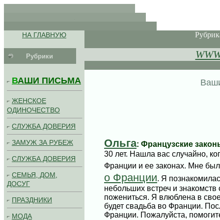
.
.
. .
Рубри
НА ГЛАВНУЮ
..................
WWWo
Рубрики
.........................................
В
АШИ ПИСЬМА
Ваши
ЖЕНСКОЕ
ОДИНОЧЕСТВО
СЛУЖБА ДОВЕРИЯ
Ольга
ЗАМУЖ ЗА РУБЕЖ
: Французские зако
30 лет. Нашла вас случайно, к
СЛУЖБА ДОВЕРИЯ
Франции и ее законах. Мне бы
СЕМЬЯ, ДОМ,
о Франции
. Я познакомила
ДОСУГ
небольших встреч и знакомств
пожениться. Я влюблена в своег
ПРАЗДНИКИ
будет свадьба во Франции. Пос
Франции. Пожалуйста, помогите
МОДА