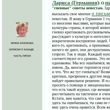
Лариса (Германия)
п
: О
"гневные" советы невестам.
Здр
о письм
высказать свое мнение
невестам. Я живу в Германии 1 го
со многими мыслями, которые выс
культуры страны, в которой живеш
гневно критиковать русскоязычны
рассуждает о культуре и интеллиге
некритичном восприятии людей. М
ИРИНА КЛАЧКОВА
кого-то, критиковать, а принимае
ничего не дают, они деструктивны.
ЗАПИСКИ О КАНАДЕ.
созрело. Так и люди. Каждый нахо
ЧАСТЬ ПЯТАЯ
соответствуют его уровню. Это не
одинаковы. Мы все ошибаемся, мы
имеем. Да, многие торопятся уехат
и что. Что же тут гневаться? Воз
критики, презрения к другим людя
найдет правильное решение. И ес
просить о помощи и эмоционально
что есть такой журнал, где женщ
рассчитывать на тактичное и очен
Кстати, мне кажется, что сам чело
здесь ты ошибаешься, ты сама не п
мне здесь очень нравится. Всем ж