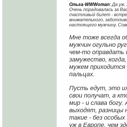
Ольга
-
WWWoman
:
Да уж,
Очень порадовалась за Ва
счастливый билет - встр
внимательного, заботливо
настоящего мужчину. Сов
Мне тоже всегда о
мужчин огульно ру
чем-то оправдать 
замужество, когда
мужем приходится 
пальцах.
Пусть едут, это и
свои получат, а кт
мир - и слава богу.
выходят, разницы 
такие - без особых
уж в Европе, чем з