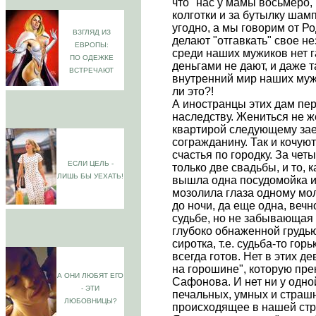
что "нас у мамы восьмеро, к
колготки и за бутылку шамп
угодно, а мы говорим от Р
ВЗГЛЯД ИЗ
делают "отгавкать" свое н
ЕВРОПЫ:
среди наших мужиков нет 
ПО ОДЕЖКЕ
деньгами не дают, и даже т
ВСТРЕЧАЮТ
внутренний мир наших муж
ли это?!
А иностранцы этих дам пере
наследству. Жениться не ж
квартирой следующему за
согражданину. Так и кочуют
счастья по городку. За чет
ЕСЛИ ЦЕЛЬ -
только две свадьбы, и то, 
ЛИШЬ БЫ УЕХАТЬ!
вышла одна посудомойка из
мозолила глаза одному мо
до ночи, да еще одна, веч
судьбе, но не забывающая 
глубоко обнаженной грудь
сиротка, т.е. судьба-то гор
всегда готов. Нет в этих д
на горошине", которую пр
А ОНИ ЛЮБЯТ ЕГО
Сафонова. И нет ни у одно
- ЭТИ
печальных, умных и страш
ЛЮБОВНИЦЫ?
происходящее в нашей стра