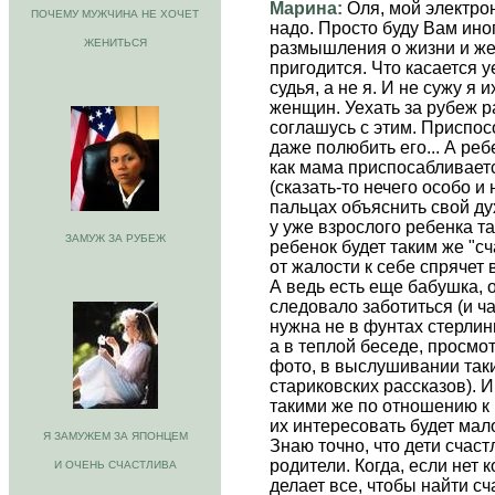
Марина:
Оля, мой электро
ПОЧЕМУ МУЖЧИНА НЕ ХОЧЕТ
надо. Просто буду Вам ино
ЖЕНИТЬСЯ
размышления о жизни и же
пригодится. Что касается 
судья, а не я. И не сужу я 
женщин. Уехать за рубеж ра
соглашусь с этим. Приспос
даже полюбить его... А реб
как мама приспосабливаетс
(сказать-то нечего особо и 
пальцах объяснить свой д
у уже взрослого ребенка т
ЗАМУЖ ЗА РУБЕЖ
ребенок будет таким же "сч
от жалости к себе спрячет
А ведь есть еще бабушка, 
следовало заботиться (и ч
нужна не в фунтах стерлинг
а в теплой беседе, просм
фото, в выслушивании так
стариковских рассказов). 
такими же по отношению к
их интересовать будет мал
Я ЗАМУЖЕМ ЗА ЯПОНЦЕМ
Знаю точно, что дети счаст
родители. Когда, если нет к
И ОЧЕНЬ СЧАСТЛИВА
делает все, чтобы найти сч