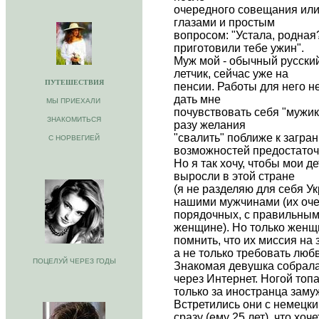
очередного совещания ил
глазами и простым
вопросом: "Устала, родная?
приготовили тебе ужин".
Муж мой - обычный русски
летчик, сейчас уже на
ПУТЕШЕСТВИЯ
пенсии. Работы для него не
дать мне
МЫ ПРИЕХАЛИ
почувствовать себя "мужик
ЗНАКОМИТЬСЯ
разу желания
"свалить" поближе к загра
С НОРВЕГИЕЙ
возможностей предостато
Но я так хочу, чтобы мои д
выросли в этой стране
(я не разделяю для себя Ук
нашими мужчинами (их очен
порядочных, с правильны
женщине). Но только женщ
помнить, что их миссия на 
а не только требовать любв
ПОЦЕЛУЙ ЧЕРЕЗ ГОДЫ
Знакомая девушка собрала
через Интернет. Ногой топа
только за иностранца замуж,
Встретились они с немецки
сразу (ему 25 лет), что хоч