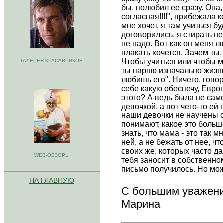
бы, полюбил ее сразу. Она,
согласная!!!!", прибежала 
мне хочет, я там учиться б
договорились, я стирать не
не надо. Вот как он меня л
плакать хочется. Зачем ты
Чтобы учиться или чтобы 
ГАЛЕРЕЯ КРАСАВЧИКОВ
ты парню изначально жизн
любишь его". Ничего, гово
себе какую обеспечу, Европ
этого? А ведь была не сам
девочкой, а вот чего-то ей 
наши девочки не научены с
понимают, какое это больш
знать, что мама - это так м
ней, а не бежать от нее, ч
своих же, которых часто д
WEB-ОБЗОРЫ
тебя заносит в собственном
письмо получилось. Но мож
НА ГЛАВНУЮ
С большим уважени
Марина