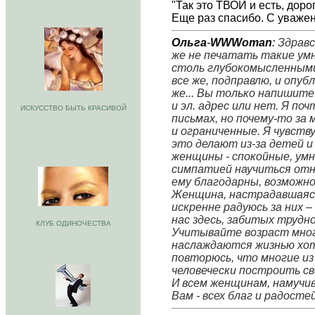
"Так это ТВОЙ и есть, доро
Еще раз спасибо. С уваже
Ольга
-
WWWoman
:
Здравс
же не печатать такие ум
столь глубокомысленными 
все же, подправлю, и опубли
же... Вы только напишите
и эл. адрес или нет. Я поч
ИСКУССТВО БЫТЬ КРАСИВОЙ
письмах, но почему-то за 
и ограниченные. Я чувству
это делают из-за детей и
женщины - спокойные, умн
симпатией научиться отн
ему благодарны, возможно
Женщина, настрадавшаяся,
искренне радуюсь за них –
нас здесь, забитых трудн
КЛУБ ОДИНОЧЕСТВА
Учитывайте возраст многи
наслаждаются жизнью хоть
повторюсь, что многие из
человечески построить св
И всем женщинам, намучив
Вам - всех благ и радостей