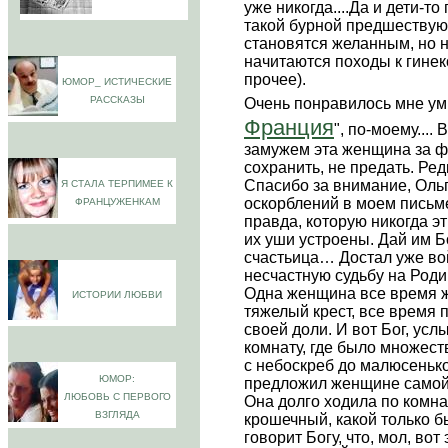
уже никогда....Да и дети-т
такой бурной предшествую
становятся желанным, но 
начитаются походы к гинек
прочее).
ЮМОР_ ИСТИЧЕСКИЕ
РАССКАЗЫ
Очень понравилось мне ум
Франция
", по-моему....
замужем эта женщина за фр
сохранить, не предать. Ре
Спасибо за внимание, Ольга
Я СТАЛА ТЕРПИМЕЕ К
оскорблений в моем письме 
ФРАНЦУЖЕНКАМ
правда, которую никогда э
их уши устроены. Дай им Б
счастьица… Достал уже во
несчастную судьбу на Роди
Одна женщина все время ж
ИСТОРИИ ЛЮБВИ
тяжелый крест, все время 
своей доли. И вот Бог, усл
комнату, где было множест
с небоскреб до малюсенько
ЮМОР:
предложил женщине самой в
ЛЮБОВЬ С ПЕРВОГО
Она долго ходила по комн
ВЗГЛЯДА
крошечный, какой только б
говорит Богу, что, мол, вот