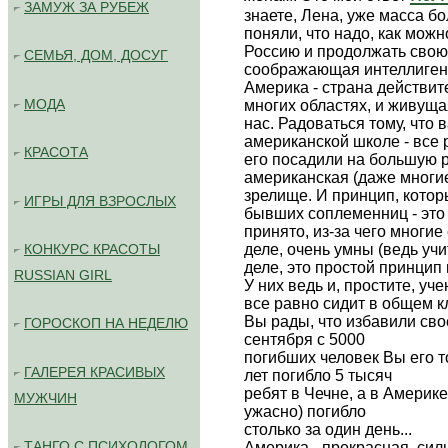
ЗАМУЖ ЗА РУБЕЖ
знаете, Лена, уже масса б
поняли, что надо, как можн
Россию и продолжать свою 
СЕМЬЯ, ДОМ, ДОСУГ
соображающая интеллигенц
Америка - страна действит
МОДА
многих областях, и живуща
нас. Радоваться тому, что 
американской школе - все р
КРАСОТА
его посадили на большую 
американская (даже многие
зрелище. И принцип, котор
ИГРЫ ДЛЯ ВЗРОСЛЫХ
бывших соплеменниц - это т
принято, из-за чего многие 
КОНКУРС КРАСОТЫ
деле, очень умны (ведь учи
деле, это простой принцип
RUSSIAN GIRL
У них ведь и, простите, уч
все равно сидит в общем к
Вы рады, что избавили свое
ГОРОСКОП НА НЕДЕЛЮ
сентября с 5000
погибших человек Вы его т
ГАЛЕРЕЯ КРАСИВЫХ
лет погибло 5 тысяч
ребят в Чечне, а в Америк
МУЖЧИН
ужасно) погибло
столько за один день...
ТАНГО С ПСИХОЛОГОМ
Америка - прекрасная, сил