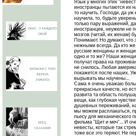
Язык у многих этих "невес
иностранцы пытаются их на
то научить. Господи, да уж
научила, то, будьте уверен
только пару выражений, д
иностранцев, неужели не 
УЖАС - У КАЖДОГО
мозгов (читай, их женам) б
СВОЙ
Понимают. Но думают, что
нежными всегда. Да кто же
русские женщины и женщин
одно и то же? Наши женщин
получат права на проживан
не снилось. Любая америк
ЗАПИСКИ С ТОГО
покажется после наших. Уж 
БЕРЕГА
вырывать мы научены...
(ЧИКАГО)
Сама я очень уважаю боль
прекрасных качеств, но есть
развита та область полушар
вещи, как глубокая чувств
душевных переживаний, нап
мы можем расплакаться, 
пьесу для механического п
фильма "Щит и меч"... И оч
ПРЕД_
невесты, которые так стре
СКАЗАНИЯ
тоже все это теряют. Не п