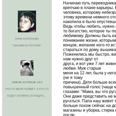
Начинаю путь переводчика,
крепчаю в плане карьеры. 
человека, которому небезр
этому времени немного отош
накопила в было опустевш
Ведь чтобы любить, нужно 
то богатство, которое ты 
любимому. Должны быть как
АННА КАПРАНОВА
понимание жизни, которыми
концов, желание кого-то вс
"ЖАСМИН В ПАУТИНЕ"
стараться по дому, вышиват
Поженились мы быстро, вид
нам нужно друг от
друга, и вот уже 7 лет жив
любви. Муж старше
меня на 12 лет, была у нег
(не я тому
причина). Дети больше все
ЗАМУЖ ЗА РУБЕЖ. USA
повышенный голос (чаще м
КТО-ТО МЕНЯ ПОЙМЕТ, А КТО-ТО
глазами: "Мама, вы что руг
Они даже представить не м
БУДЕТ АКТИВНО ОСУЖДАТЬ...
ругаться. Папа наш живет т
больше похож сейчас на до
магазины и уборка, стирка 
после