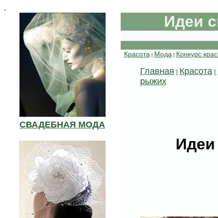
.
Идеи 
Красота
Мода
Конкурс кра
|
|
Главная
Красота
|
|
рыжих
СВАДЕБНАЯ МОДА
Идеи
.