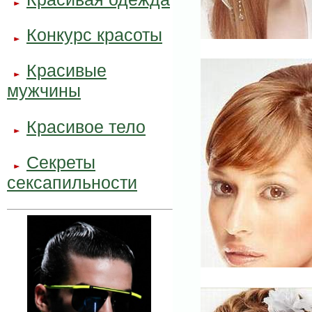
..
..
Конкурс красоты
..
..
Красивые
..
..
мужчины
Красивое тело
..
..
Секреты
..
..
сексапильности