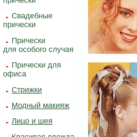
Свадебные
..
..
прически
Прически
..
..
для особого случая
Прически для
..
..
офиса
Стрижки
..
..
Модный макияж
..
..
Лицо и шея
..
..
Красивая одежда