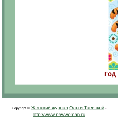
Г
од 
.
Женский журнал
Ольги Таевской
Copyright ©
-
http://www.newwoman.ru