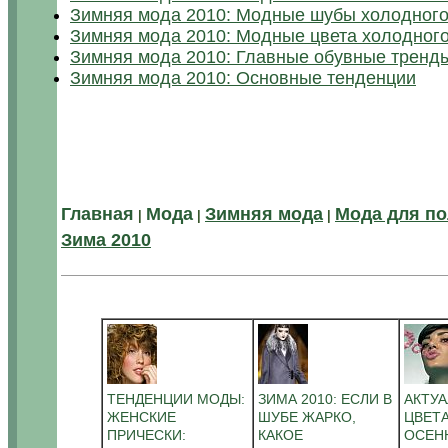
Зимняя мода 2010: Модные шубы холодного
Зимняя мода 2010: Модные цвета холодного
Зимняя мода 2010: Главные обувные тренд
Зимняя мода 2010: Основные тенденции
Главная
Мода
Зимняя мода
Мода для п
|
|
|
Зима 2010
ТЕНДЕНЦИИ МОДЫ:
ЗИМА 2010: ЕСЛИ В
АКТУ
ЖЕНСКИЕ
ШУБЕ ЖАРКО,
ЦВЕТ
ПРИЧЕСКИ:
КАКОЕ
ОСЕН