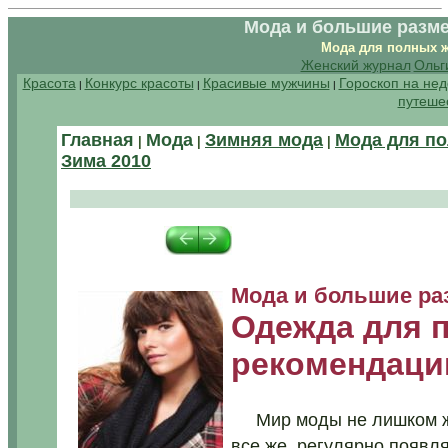
Мода и большие разм
Мода для полных ж
Женский журнал
Ольг
Красота
Конкурс красоты
Красивые мужчины
Гороскоп на не
|
|
|
путеше
Главная
Мода
Зимняя мода
Мода для п
|
|
|
Зима 2010
...........
...........
Мода и большие р
Одежда для 
рекомендации
Мир моды не лишком ж
все же, регулярно появл