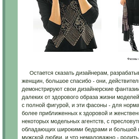
.........
Фасоны 
Остается сказать дизайнерам, разраба
женщин, большое спасибо - они, действите
демонстрируют свои дизайнерские фантазии
далеких от здорового образа жизни моделе
с полной фигурой, и эти фасоны - для норм
более приближенных к здоровой и женствен
некоторых модельных агентств, с пресловут
обладающих широкими бедрами и большой г
мужской любви, и что немаловажно - родить