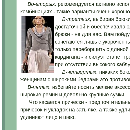
Во-вторых,
рекомендуется активно испол
комбинациях - такие варианты очень хорошо
В-третьих,
выбирая брюки,
достаточной и обеспечивала э
брюки - не для вас. Вам пойд
сочетаются лишь с укороченны
только переборщить с длиной б
кардигана - и силуэт станет 
при отсутствии высокого кабл
В-четвертых,
никаких боко
женщинам с широкими бедрами это противо
В-пятых,
избегайте носить мелкие аксес
широкие ремни и довольно крупные сумки.
Что касается прически - предпочтительны
причесок и укладок на затылке, а также удл
удлиняют лицо и шею.